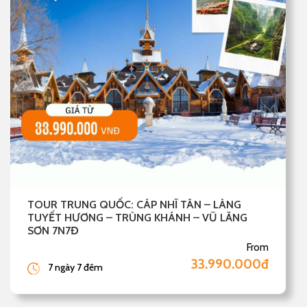
TOUR TRUNG QUỐC: CÁP NHĨ TÂN – LÀNG
TUYẾT HƯƠNG – TRÙNG KHÁNH – VŨ LĂNG
SƠN 7N7Đ
From
33.990.000đ
7 ngày 7 đêm