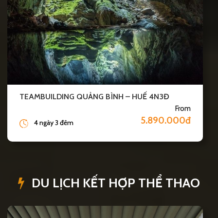
TEAMBUILDING QUẢNG BÌNH – HUẾ 4N3Đ
From
5.890.000đ
4 ngày 3 đêm
DU LỊCH KẾT HỢP THỂ THAO