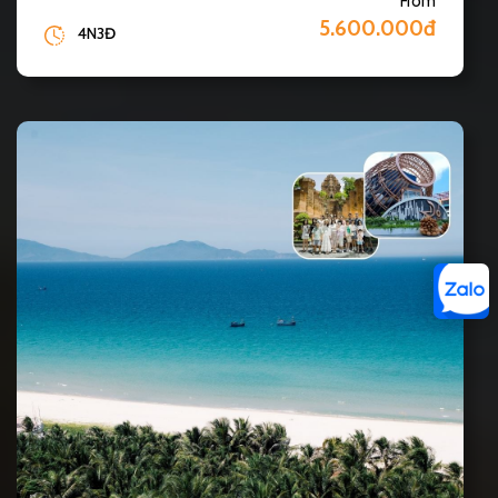
From
5.600.000đ
4N3Đ