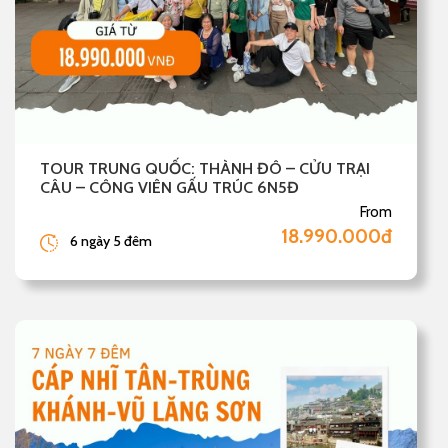
TOUR TRUNG QUỐC: THÀNH ĐÔ – CỬU TRẠI
CÂU – CÔNG VIÊN GẤU TRÚC 6N5Đ
From
18.990.000đ
6 ngày 5 đêm