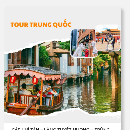
CÁP NHĨ TÂN – LÀNG TUYẾT HƯƠNG – TRÙNG