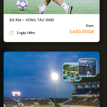
BÀ RỊA – VŨNG TÀU 2N1Đ
From
3.650.000đ
2 ngày 1 đêm