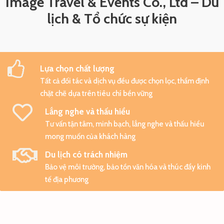
Image Travel & Events Co., Ltd – Du
lịch & Tổ chức sự kiện
Lựa chọn chất lượng
Tất cả đối tác và dịch vụ đều được chọn lọc, thẩm định
chặt chẽ dựa trên tiêu chí bền vững
Lắng nghe và thấu hiểu
Tư vấn tận tâm, minh bạch, lắng nghe và thấu hiểu
mong muốn của khách hàng
Du lịch có trách nhiệm
Bảo vệ môi trường, bảo tồn văn hóa và thúc đẩy kinh
tế địa phương