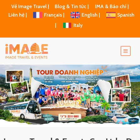
Về Image Travel |
Blog & Tin tức |
IMA & Báo chí |
Liên hệ |
Français |
English |
Spanish
|
Italy