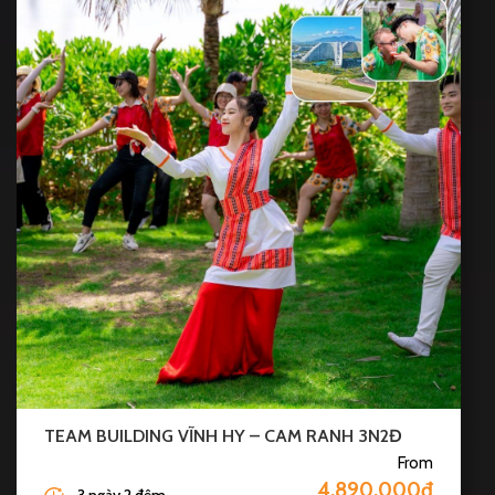
TEAM BUILDING VĨNH HY – CAM RANH 3N2Đ
From
4.890.000đ