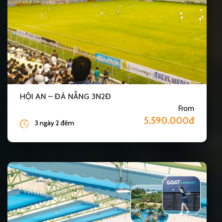
HỘI AN – ĐÀ NẴNG 3N2Đ
From
5.590.000đ
3 ngày 2 đêm