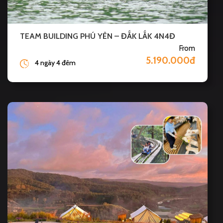
TEAM BUILDING PHÚ YÊN – ĐẮK LẮK 4N4Đ
From
5.190.000đ
4 ngày 4 đêm