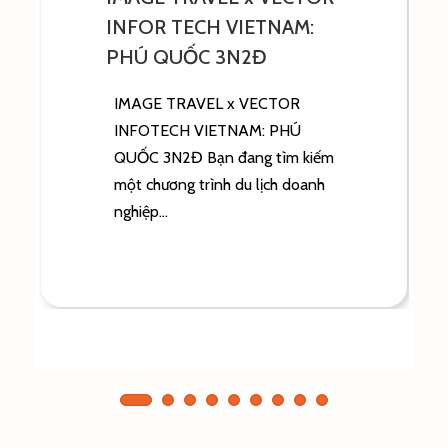
DXCENTER: BẢO LỘC
3N2Đ
IMAGE TRAVEL x DXCENTER:
BẢO LỘC 3N2Đ Bạn đang tìm
kiếm một kịch bản Company
Trip giúp nhân sự tạm...