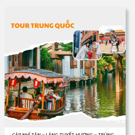
CÁP NHĨ TÂN – LÀNG TUYẾT HƯƠNG – TRÙNG