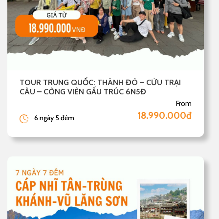
TOUR TRUNG QUỐC: THÀNH ĐÔ – CỬU TRẠI
CÂU – CÔNG VIÊN GẤU TRÚC 6N5Đ
From
18.990.000đ
6 ngày 5 đêm