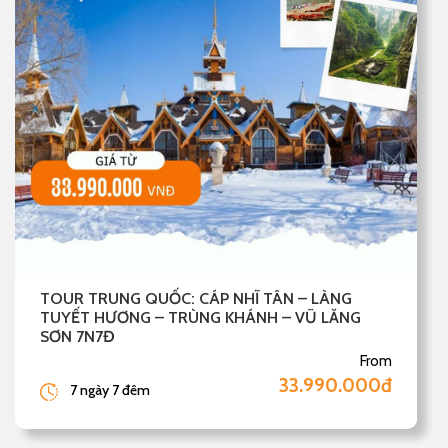
TOUR TRUNG QUỐC: CÁP NHĨ TÂN – LÀNG
TUYẾT HƯƠNG – TRÙNG KHÁNH – VŨ LĂNG
SƠN 7N7Đ
From
33.990.000đ
7 ngày 7 đêm