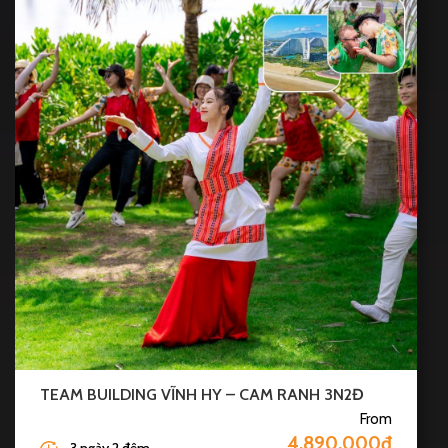
TEAM BUILDING VĨNH HY – CAM RANH 3N2Đ
From
4.890.000đ