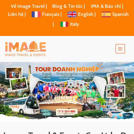
Về Image Travel |
Blog & Tin tức |
IMA & Báo chí |
Liên hệ |
Français |
English |
Spanish
|
Italy