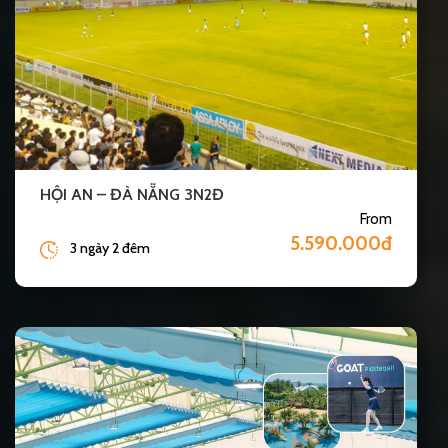
HỘI AN – ĐÀ NẴNG 3N2Đ
From
5.590.000đ
3 ngày 2 đêm