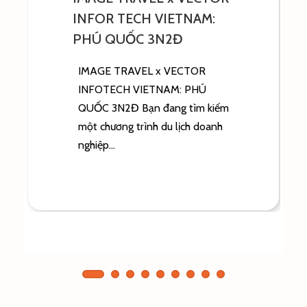
DXCENTER: BẢO LỘC
3N2Đ
IMAGE TRAVEL x DXCENTER:
BẢO LỘC 3N2Đ Bạn đang tìm
kiếm một kịch bản Company
Trip giúp nhân sự tạm...