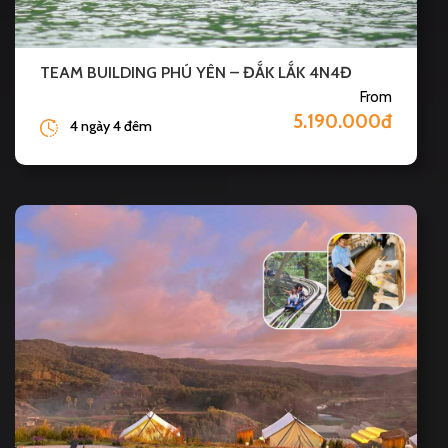
TEAM BUILDING PHÚ YÊN – ĐẮK LẮK 4N4Đ
From
5.190.000đ
4 ngày 4 đêm