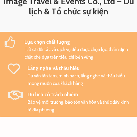
Image Travel & Events Co., Ltd – Du
lịch & Tổ chức sự kiện
Lựa chọn chất lượng
Tất cả đối tác và dịch vụ đều được chọn lọc, thẩm định
chặt chẽ dựa trên tiêu chí bền vững
Lắng nghe và thấu hiểu
Tư vấn tận tâm, minh bạch, lắng nghe và thấu hiểu
mong muốn của khách hàng
Du lịch có trách nhiệm
Bảo vệ môi trường, bảo tồn văn hóa và thúc đẩy kinh
tế địa phương