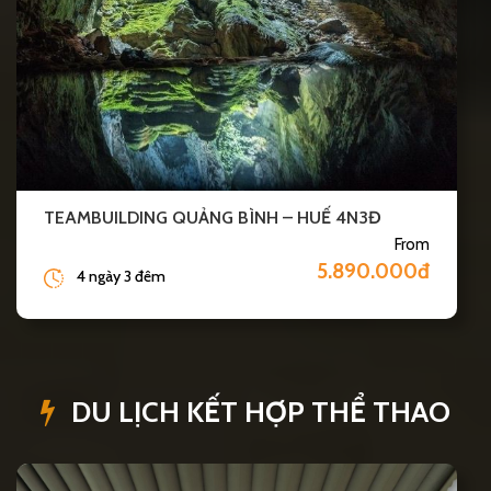
TEAMBUILDING QUẢNG BÌNH – HUẾ 4N3Đ
From
5.890.000đ
4 ngày 3 đêm
DU LỊCH KẾT HỢP THỂ THAO