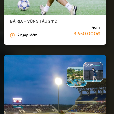
BÀ RỊA – VŨNG TÀU 2N1Đ
From
3.650.000đ
2 ngày 1 đêm