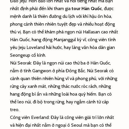
Đảo Jeju: Hòn đảo lớn nhất và nổi tiếng nhất mà bạn
nhất định phải đến khi tham gia
tour Hàn Quốc
, được
mệnh danh là thiên đường du lịch với khí hậu ôn hòa,
phong cảnh thiên nhiên tuyệt đẹp và nhiều hoạt động
thú vị. Bạn có thể khám phá ngọn núi Hallasan cao nhất
Hàn Quốc, hang động Manjanggul kỳ vĩ, công viên tình
yêu Jeju Loveland hài hước, hay làng văn hóa dân gian
Seongeup cổ kính.
Núi Seorak: Đây là ngọn núi cao thứ ba ở Hàn Quốc,
nằm ở tỉnh Gangwon ở phía Đông Bắc. Núi Seorak có
cảnh quan thiên nhiên hùng vĩ và phong phú, với những
rừng cây xanh mát, những thác nước róc rách, những
hang động bí ẩn và những loài hoa quý hiếm. Bạn có
thể leo núi, đi bộ trong rừng, hay ngắm cảnh từ cáp
treo.
Công viên Everland: Đây là công viên giải trí lớn nhất
và hiện đại nhất nằm ở ngoại ô Seoul mà bạn có thể