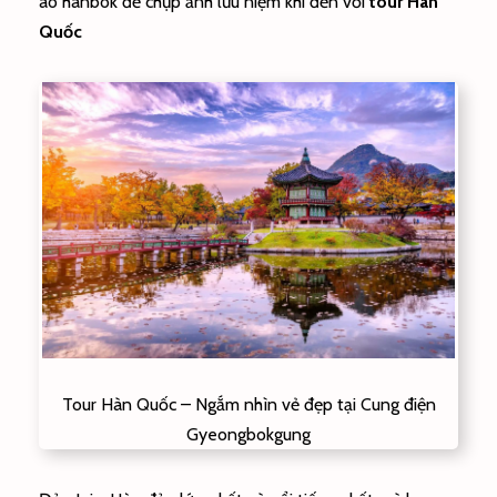
áo hanbok để chụp ảnh lưu niệm khi đến với
tour Hàn
Quốc
Tour Hàn Quốc – Ngắm nhìn vẻ đẹp tại Cung điện
Gyeongbokgung