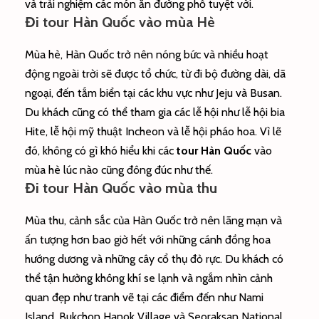
và trải nghiệm các món ăn đường phố tuyệt vời.
Đi tour Hàn Quốc vào mùa Hè
Mùa hè, Hàn Quốc trở nên nóng bức và nhiều hoạt
động ngoài trời sẽ được tổ chức, từ đi bộ đường dài, dã
ngoại, đến tắm biển tại các khu vực như Jeju và Busan.
Du khách cũng có thể tham gia các lễ hội như lễ hội bia
Hite, lễ hội mỹ thuật Incheon và lễ hội pháo hoa. Vì lẽ
đó, không có gì khó hiểu khi các
tour Hàn Quốc
vào
mùa hè lúc nào cũng đông đúc như thế.
Đi tour Hàn Quốc vào mùa thu
Mùa thu, cảnh sắc của Hàn Quốc trở nên lãng mạn và
ấn tượng hơn bao giờ hết với những cánh đồng hoa
hướng dương và những cây cổ thụ đỏ rực. Du khách có
thể tận hưởng không khí se lạnh và ngắm nhìn cảnh
quan đẹp như tranh vẽ tại các điểm đến như Nami
Island, Bukchon Hanok Village và Seoraksan National