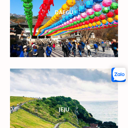
DAEGU
JEJU