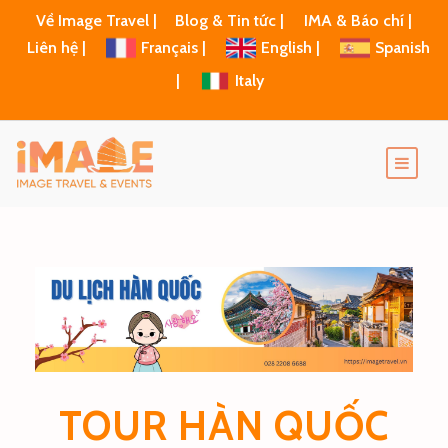
Về Image Travel |
Blog & Tin tức |
IMA & Báo chí |
Liên hệ |
Français |
English |
Spanish
|
Italy
TOUR HÀN QUỐC