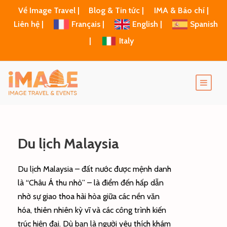
Về Image Travel |
Blog & Tin tức |
IMA & Báo chí |
Liên hệ |
Français |
English |
Spanish
|
Italy
Du lịch Malaysia
Du lịch Malaysia – đất nước được mệnh danh
là “Châu Á thu nhỏ” – là điểm đến hấp dẫn
nhờ sự giao thoa hài hòa giữa các nền văn
hóa, thiên nhiên kỳ vĩ và các công trình kiến
trúc hiện đại. Dù bạn là người yêu thích khám