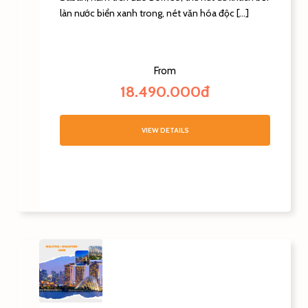
làn nước biển xanh trong, nét văn hóa độc […]
From
18.490.000đ
VIEW DETAILS