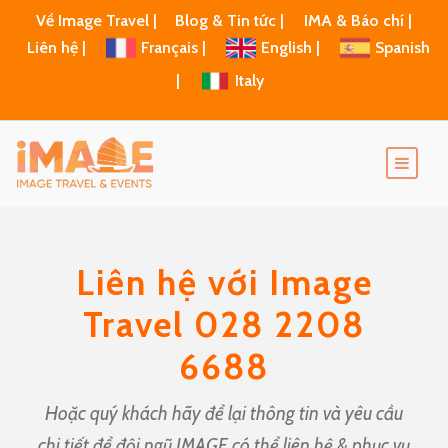
Về Image Travel |
Blog & Tin tức |
IMA & Báo chí |
Liên hệ |
Français |
English |
Spanish
|
Italy
Liên hệ với Image
Travel 028 2208
6688
Hoặc quý khách hãy để lại thông tin và yêu cầu
chi tiết để đội ngũ IMAGE có thể liên hệ & phục vụ