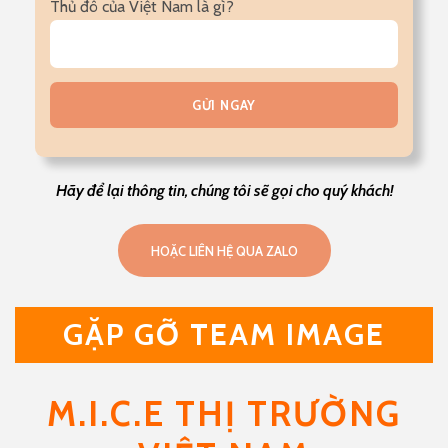
Thủ đô của Việt Nam là gì?
Hãy để lại thông tin, chúng tôi sẽ gọi cho quý khách!
HOẶC LIÊN HỆ QUA ZALO
GẶP GỠ TEAM IMAGE
M.I.C.E THỊ TRƯỜNG