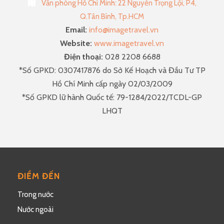
Văn phòng Hồ Chí Minh: 22 Nguyễn Trọng Lội, P4,
Q.Tân Bình, Tp.HCM
Email:
info@imagetravel.vn
Website:
www.imagetravel.vn
Điện thoại:
028 2208 6688
*Số GPKD: 0307417876 do Sở Kế Hoạch và Đầu Tư TP
Hồ Chí Minh cấp ngày 02/03/2009
*Số GPKD lữ hành Quốc tế: 79-1284/2022/TCDL-GP
LHQT
ĐIỂM ĐẾN
Trong nước
Nước ngoài