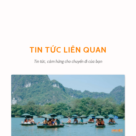
TIN TỨC LIÊN QUAN
Tin tức, cảm hứng cho chuyến đi của bạn