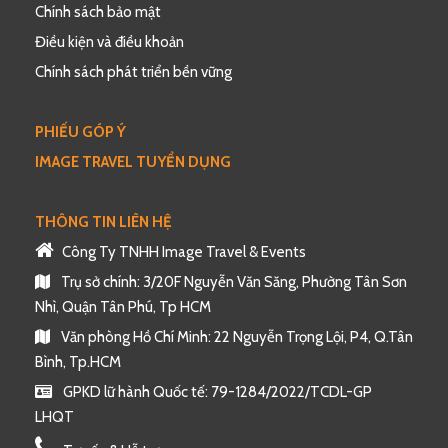
Chính sách bảo mật
Điều kiện và điều khoản
Chính sách phát triển bền vững
PHIẾU GÓP Ý
IMAGE TRAVEL TUYỂN DỤNG
THÔNG TIN LIÊN HỆ
Công Ty TNHH Image Travel & Events
Trụ sở chính: 3/20F Nguyễn Văn Săng, Phường Tân Sơn
Nhì, Quận Tân Phú, Tp HCM
Văn phòng Hồ Chí Minh: 22 Nguyễn Trọng Lội, P4, Q.Tân
Bình, Tp.HCM
GPKD lữ hành Quốc tế: 79-1284/2022/TCDL-GP
LHQT