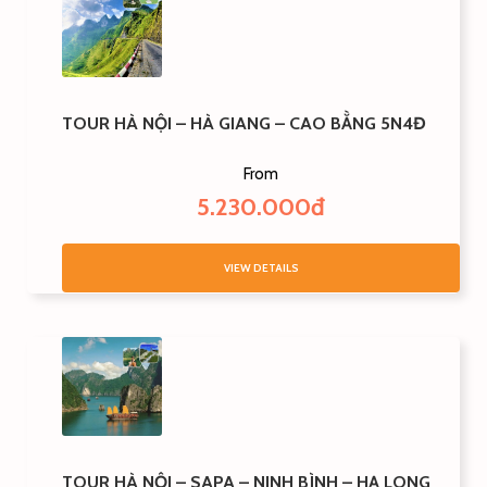
TOUR HÀ NỘI – HÀ GIANG – CAO BẰNG 5N4Đ
From
5.230.000đ
VIEW DETAILS
TOUR HÀ NỘI – SAPA – NINH BÌNH – HẠ LONG