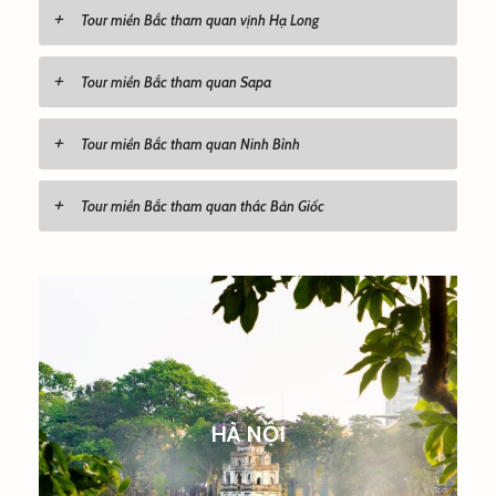
Tour miền Bắc tham quan vịnh Hạ Long
Tour miền Bắc tham quan Sapa
Tour miền Bắc tham quan Ninh Bình
Tour miền Bắc tham quan thác Bản Giốc
HÀ NỘI