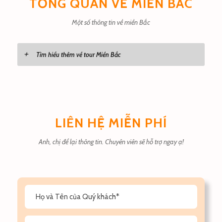
TỔNG QUAN VỀ MIỀN BẮC
Một số thông tin về miền Bắc
Tìm hiểu thêm về tour Miền Bắc
LIÊN HỆ MIỄN PHÍ
Anh, chị để lại thông tin. Chuyên viên sẽ hỗ trợ ngay ạ!