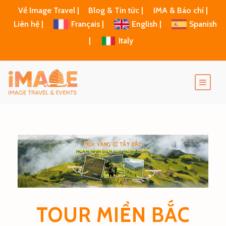
Về Image Travel |
Blog & Tin tức |
IMA & Báo chí |
Liên hệ |
Français |
English |
Spanish
|
Italy
TOUR MIỀN BẮC