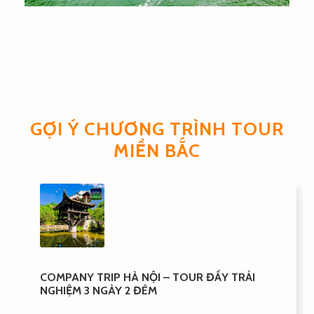
GỢI Ý CHƯƠNG TRÌNH TOUR
MIỀN BẮC
COMPANY TRIP HÀ NỘI – TOUR ĐẦY TRẢI
NGHIỆM 3 NGÀY 2 ĐÊM