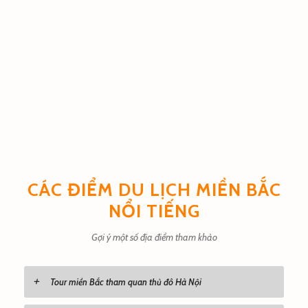
CÁC ĐIỂM DU LỊCH MIỀN BẮC
NỔI TIẾNG
Gợi ý một số địa điểm tham khảo
Tour miền Bắc tham quan thủ đô Hà Nội