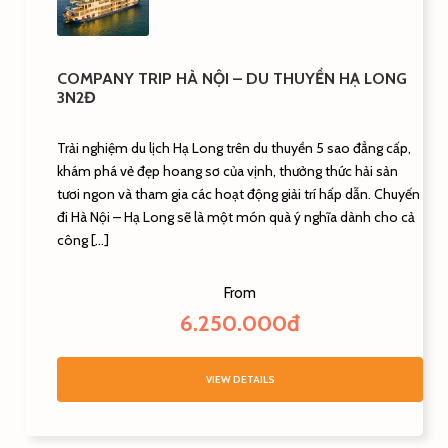
COMPANY TRIP HÀ NỘI – DU THUYỀN HẠ LONG
3N2Đ
Trải nghiệm du lịch Hạ Long trên du thuyền 5 sao đẳng cấp,
khám phá vẻ đẹp hoang sơ của vịnh, thưởng thức hải sản
tươi ngon và tham gia các hoạt động giải trí hấp dẫn. Chuyến
đi Hà Nội – Hạ Long sẽ là một món quà ý nghĩa dành cho cả
công […]
From
6.250.000đ
VIEW DETAILS