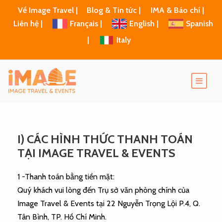
Về Image Travel |
Blog & Tin tức |
IMA & Báo chí |
Liên hệ |
Français |
English |
Spanish
|
Italy
I) CÁC HÌNH THỨC THANH TOÁN
TẠI IMAGE TRAVEL & EVENTS
1 -Thanh toán bằng tiền mặt:
Quý khách vui lòng đến Trụ sở văn phòng chính của
Image Travel & Events tại 22 Nguyễn Trọng Lội P.4, Q.
Tân Bình, TP. Hồ Chí Minh.