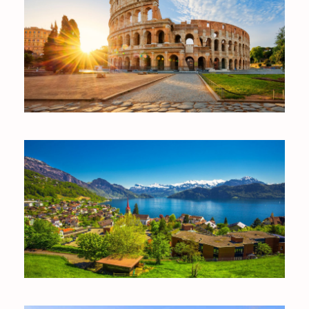
Ý
THỤY SĨ