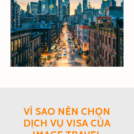
MỸ
VÌ SAO NÊN CHỌN
DỊCH VỤ VISA CỦA