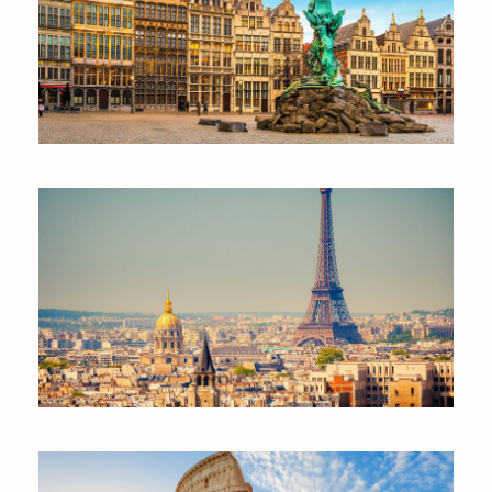
BỈ
PHÁP