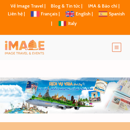
Về Image Travel |
Blog & Tin tức |
IMA & Báo chí |
Liên hệ |
Français |
English |
Spanish
|
Italy