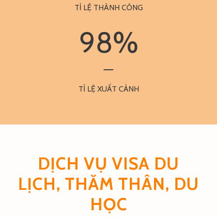
TỈ LỆ THÀNH CÔNG
98
%
TỈ LỆ XUẤT CẢNH
DỊCH VỤ VISA DU
LỊCH, THĂM THÂN, DU
HỌC