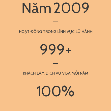
Năm
2009
HOẠT ĐỘNG TRONG LĨNH VỰC LỮ HÀNH
999
+
KHÁCH LÀM DỊCH VỤ VISA MỖI NĂM
100
%