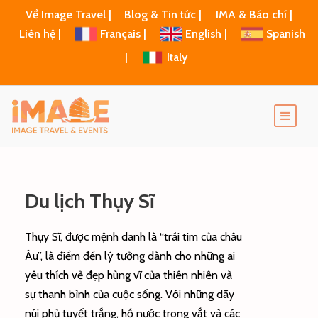
Về Image Travel |
Blog & Tin tức |
IMA & Báo chí |
Liên hệ |
Français |
English |
Spanish
|
Italy
Du lịch Thụy Sĩ
Thụy Sĩ, được mệnh danh là “trái tim của châu
Âu”, là điểm đến lý tưởng dành cho những ai
yêu thích vẻ đẹp hùng vĩ của thiên nhiên và
sự thanh bình của cuộc sống. Với những dãy
núi phủ tuyết trắng, hồ nước trong vắt và các