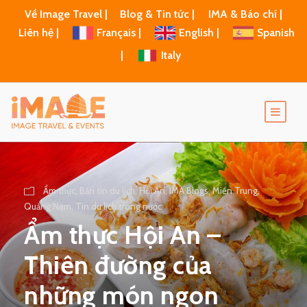
Về Image Travel |
Blog & Tin tức |
IMA & Báo chí |
Liên hệ |
Français |
English |
Spanish
|
Italy
Ẩm thực
,
Bản tin du lịch
,
Hội An
,
IMA Blogs
,
Miền Trung
,
Quảng Nam
,
Tin du lịch trong nước
Ẩm thực Hội An –
Thiên đường của
những món ngon