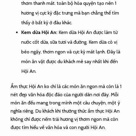
thơm thanh mát.
toàn bộ
hòa quyện tạo nên
1
hương vị
cực kỳ
đặc trưng
mà bạn
chẳng thể
tìm
thấy ở bất kỳ
ở đâu
khác.
Kem dừa Hội An:
Kem dừa Hội An được làm từ
nước cốt dừa, sữa tươi và đường. Kem dừa có vị
béo ngậy, thơm ngon và
cực kỳ
mát lạnh. Đây là
món ăn vặt được du khách
mê say
nhất khi đến
Hội An.
Ẩm thực Hội An
ko
chỉ là
các
món ăn ngon mà còn là
1
nét đẹp văn hóa độc đáo của người dân nơi đây. Mỗi
món ăn đều mang trong mình
một
câu chuyện,
một
ý
nghĩa riêng. Du khách khi thưởng thức ẩm thực Hội An
không
chỉ được nếm trải hương vị thơm ngon mà còn
được tìm hiểu về văn hóa và con người Hội An.