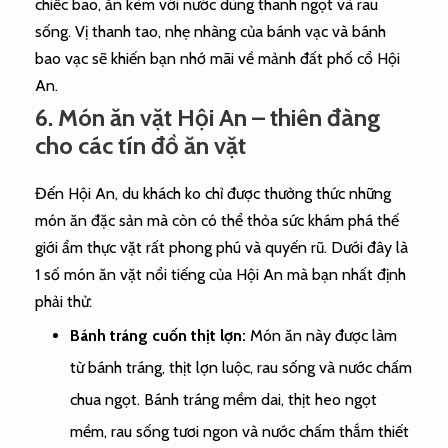
chiếc bao, ăn kèm với nước dùng thanh ngọt và rau
sống. Vị thanh tao, nhẹ nhàng của bánh vạc và bánh
bao vạc sẽ khiến bạn nhớ mãi về mảnh đất phố cổ Hội
An.
6. Món ăn vặt Hội An –
thiên đàng
cho
các
tín đồ
ăn vặt
Đến Hội An, du khách
ko
chỉ được thưởng thức
những
món ăn đặc sản mà còn có thể thỏa sức khám phá thế
giới ẩm thực vặt
rất
phong phú và
quyến rũ
. Dưới đây là
1
số món ăn vặt
nổi tiếng
của Hội An mà bạn
nhất định
phải thử:
Bánh tráng cuốn
thịt lợn
:
Món ăn này được làm
từ bánh tráng,
thịt lợn
luộc, rau sống và nước chấm
chua ngọt. Bánh tráng mềm dai,
thịt heo
ngọt
mềm, rau sống tươi ngon và nước chấm
thắm thiết