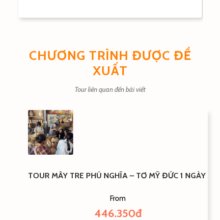
CHƯƠNG TRÌNH ĐƯỢC ĐỀ
XUẤT
Tour liên quan đến bài viết
TOUR MÂY TRE PHÚ NGHĨA – TƠ MỸ ĐỨC 1 NGÀY
From
446.350đ