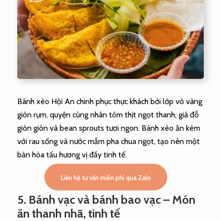
Bánh xèo Hội An chinh phục thực khách bởi lớp vỏ vàng
giòn rụm, quyện cùng nhân tôm thịt ngọt thanh, giá đỗ
giòn giòn và bean sprouts tươi ngon. Bánh xèo ăn kèm
với rau sống và nước mắm pha chua ngọt, tạo nên một
bản hòa tấu hương vị đầy tinh tế.
Liên hệ tư vấn miễn phí qua Zalo
5. Bánh vạc và bánh bao vạc – Món
ăn thanh nhã, tinh tế