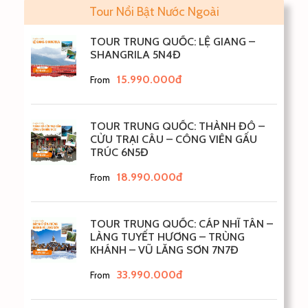
Tour Nổi Bật Nước Ngoài
TOUR TRUNG QUỐC: LỆ GIANG –
SHANGRILA 5N4Đ
15.990.000đ
From
TOUR TRUNG QUỐC: THÀNH ĐÔ –
CỬU TRẠI CÂU – CÔNG VIÊN GẤU
TRÚC 6N5Đ
18.990.000đ
From
TOUR TRUNG QUỐC: CÁP NHĨ TÂN –
LÀNG TUYẾT HƯƠNG – TRÙNG
KHÁNH – VŨ LĂNG SƠN 7N7Đ
33.990.000đ
From