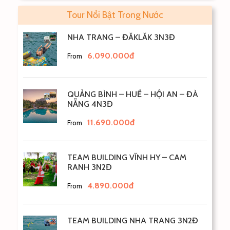
Tour Nổi Bật Trong Nước
NHA TRANG – ĐẮKLẮK 3N3Đ
6.090.000đ
From
QUẢNG BÌNH – HUẾ – HỘI AN – ĐÀ
NẴNG 4N3Đ
11.690.000đ
From
TEAM BUILDING VĨNH HY – CAM
RANH 3N2Đ
4.890.000đ
From
TEAM BUILDING NHA TRANG 3N2Đ