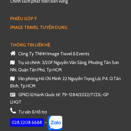
Chính sách phát triển bền vững
PHIẾU GÓP Ý
IMAGE TRAVEL TUYỂN DỤNG
THÔNG TIN LIÊN HỆ
Công Ty TNHH Image Travel & Events
Trụ sở chính: 3/20F Nguyễn Văn Săng, Phường Tân Sơn
Nhì, Quận Tân Phú, Tp HCM
Văn phòng Hồ Chí Minh: 22 Nguyễn Trọng Lội, P4, Q.Tân
Bình, Tp.HCM
GPKD lữ hành Quốc tế: 79-1284/2022/TCDL-GP
LHQT
Tư vấn & Hỗ trợ
028 2208 6688
–