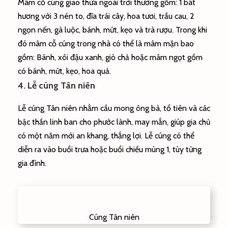
Mâm cỗ cúng giao thừa ngoài trời thường gồm: 1 bát
hương với 3 nén to, đĩa trái cây, hoa tươi, trầu cau, 2
ngọn nến, gà luộc, bánh, mứt, kẹo và trà rượu. Trong khi
đó mâm cỗ cúng trong nhà có thể là mâm mặn bao
gồm: Bánh, xôi đậu xanh, giò chả hoặc mâm ngọt gồm
có bánh, mứt, kẹo, hoa quả.
4. Lễ cúng Tân niên
Lễ cúng Tân niên nhằm cầu mong ông bà, tổ tiên và các
bậc thần linh ban cho phước lành, may mắn, giúp gia chủ
có một năm mới an khang, thắng lợi. Lễ cúng có thể
diễn ra vào buổi trưa hoặc buổi chiều mùng 1, tùy từng
gia đình.
Cúng Tân niên