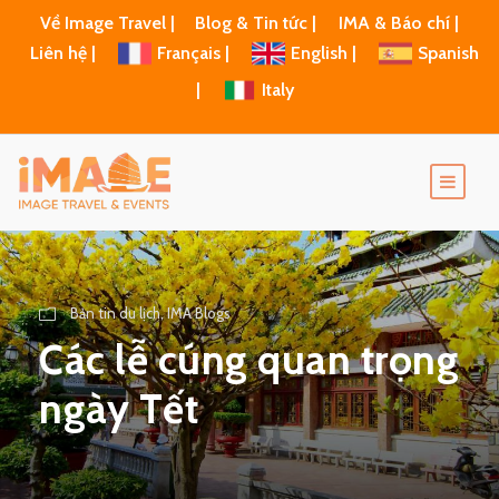
Về Image Travel |
Blog & Tin tức |
IMA & Báo chí |
Liên hệ |
Français |
English |
Spanish
|
Italy
Bản tin du lịch
,
IMA Blogs
Các lễ cúng quan trọng
ngày Tết