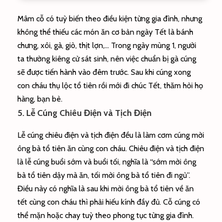
Mâm cỗ có tuỳ biến theo điều kiện từng gia đình, nhưng
không thể thiếu các món ăn cơ bản ngày Tết là bánh
chưng, xôi, gà, giò, thịt lợn,… Trong ngày mùng 1, người
ta thường kiêng cử sát sinh, nên việc chuẩn bị gà cúng
sẽ được tiến hành vào đêm trước. Sau khi cúng xong
con cháu thụ lộc tổ tiên rồi mới đi chúc Tết, thăm hỏi họ
hàng, bạn bè.
5. Lễ Cúng Chiêu Điện và Tịch Điện
Lễ cúng chiêu điện và tịch điện đều là làm cơm cúng mời
ông bà tổ tiên ăn cùng con cháu. Chiêu điện và tịch điện
là lễ cúng buổi sớm và buổi tối, nghĩa là “sớm mời ông
bà tổ tiên dậy mà ăn, tối mời ông bà tổ tiên đi ngủ”.
Điều này có nghĩa là sau khi mời ông bà tổ tiên về ăn
tết cùng con cháu thì phải hiếu kính đầy đủ. Cỗ cúng có
thể mặn hoặc chay tuỳ theo phong tục từng gia đình.