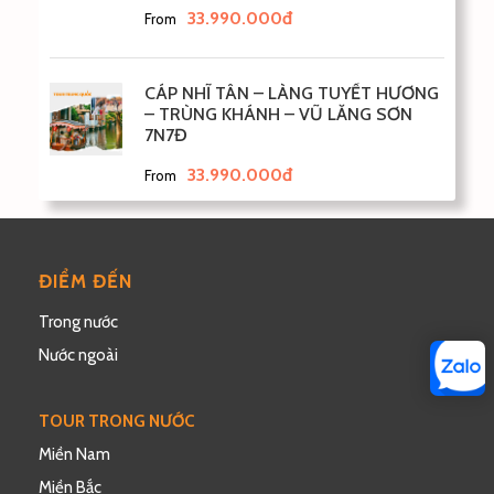
33.990.000đ
From
CÁP NHĨ TÂN – LÀNG TUYẾT HƯƠNG
– TRÙNG KHÁNH – VŨ LĂNG SƠN
7N7Đ
33.990.000đ
From
ĐIỂM ĐẾN
Trong nước
Nước ngoài
TOUR TRONG NƯỚC
Miền Nam
Miền Bắc