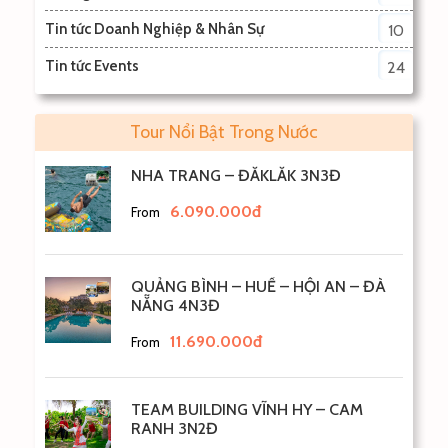
Tin tức Doanh Nghiệp & Nhân Sự
10
Tin tức Events
24
Tour Nổi Bật Trong Nước
NHA TRANG – ĐẮKLẮK 3N3Đ
6.090.000đ
From
QUẢNG BÌNH – HUẾ – HỘI AN – ĐÀ
NẴNG 4N3Đ
11.690.000đ
From
TEAM BUILDING VĨNH HY – CAM
RANH 3N2Đ