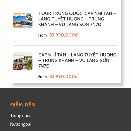
TOUR TRUNG QUỐC: CÁP NHĨ TÂN –
LÀNG TUYẾT HƯƠNG – TRÙNG
KHÁNH – VŨ LĂNG SƠN 7N7Đ
33.990.000đ
From
CÁP NHĨ TÂN – LÀNG TUYẾT HƯƠNG
– TRÙNG KHÁNH – VŨ LĂNG SƠN
7N7Đ
33.990.000đ
From
ĐIỂM ĐẾN
Trong nước
Nước ngoài