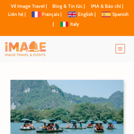
Về Image Travel |
Blog & Tin tức |
IMA & Báo chí |
Liên hệ |
Français |
English |
Spanish
|
Italy