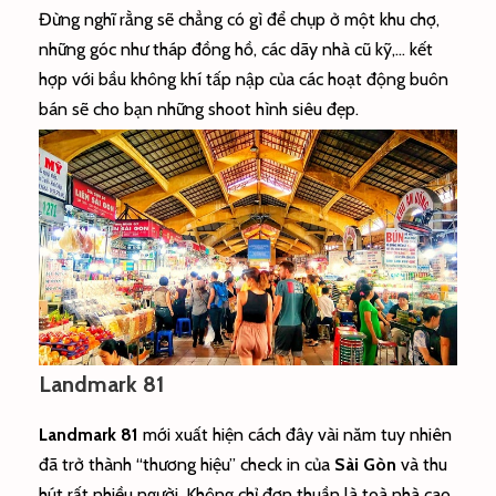
Đừng nghĩ rằng sẽ chẳng có gì để chụp ở một khu chợ,
những góc như tháp đồng hồ, các dãy nhà cũ kỹ,… kết
hợp với bầu không khí tấp nập của các hoạt động buôn
bán sẽ cho bạn những shoot hình siêu đẹp.
Landmark 81
Landmark 81
mới xuất hiện cách đây vài năm tuy nhiên
đã trở thành “thương hiệu” check in của
Sài Gòn
và thu
hút rất nhiều người. Không chỉ đơn thuần là toà nhà cao