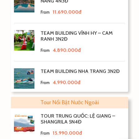
NẴNG 4N3Đ
11.690.000đ
From
TEAM BUILDING VĨNH HY – CAM
RANH 3N2Đ
4.890.000đ
From
TEAM BUILDING NHA TRANG 3N2Đ
4.990.000đ
From
Tour Nổi Bật Nước Ngoài
TOUR TRUNG QUỐC: LỆ GIANG –
SHANGRILA 5N4Đ
15.990.000đ
From