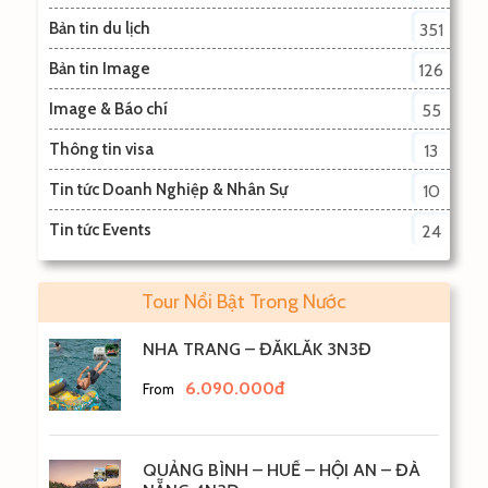
Bản tin du lịch
351
Bản tin Image
126
Image & Báo chí
55
Thông tin visa
13
Tin tức Doanh Nghiệp & Nhân Sự
10
Tin tức Events
24
Tour Nổi Bật Trong Nước
NHA TRANG – ĐẮKLẮK 3N3Đ
6.090.000đ
From
QUẢNG BÌNH – HUẾ – HỘI AN – ĐÀ