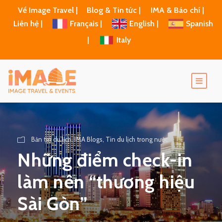
Về Image Travel |
Blog & Tin tức |
IMA & Báo chí |
Liên hệ |
Français |
English |
Spanish
|
Italy
Bản tin du lịch
,
IMA Blogs
,
Tin du lịch trong nước
Những điểm check-in
làm nên “thương hiệu
Sài Gòn”