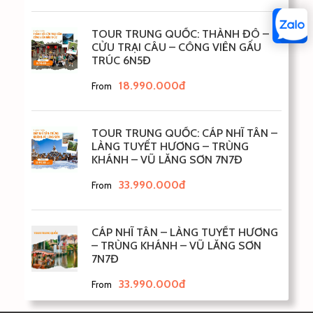
TOUR TRUNG QUỐC: THÀNH ĐÔ –
CỬU TRẠI CÂU – CÔNG VIÊN GẤU
TRÚC 6N5Đ
18.990.000đ
From
TOUR TRUNG QUỐC: CÁP NHĨ TÂN –
LÀNG TUYẾT HƯƠNG – TRÙNG
KHÁNH – VŨ LĂNG SƠN 7N7Đ
33.990.000đ
From
CÁP NHĨ TÂN – LÀNG TUYẾT HƯƠNG
– TRÙNG KHÁNH – VŨ LĂNG SƠN
7N7Đ
33.990.000đ
From