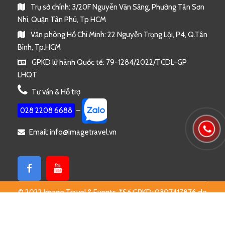
Trụ sở chính: 3/20F Nguyễn Văn Săng, Phường Tân Sơn
Nhì, Quận Tân Phú, Tp HCM
Văn phòng Hồ Chí Minh: 22 Nguyễn Trọng Lội, P4, Q.Tân
Bình, Tp.HCM
GPKD lữ hành Quốc tế: 79-1284/2022/TCDL-GP
LHQT
Tư vấn & Hỗ trợ
028 2208 6688
–
Email: info@imagetravel.vn
© 2022 Image Travel & Events. *Số GPKD: 0307417876 do
Sở Kế Hoạch và Đầu Tư TP Hồ Chí Minh cấp ngày
02/03/2009. *Số GPKD lữ hành Quốc tế: 79-