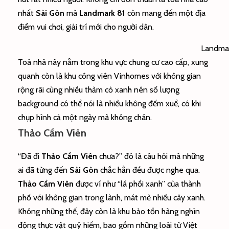
nhất
Sài Gòn
mà
Landmark 81
còn mang đến một địa
điểm vui chơi, giải trí mới cho người dân.
Landmar
Toà nhà này nằm trong khu vực chung cư cao cấp, xung
quanh còn là khu công viên Vinhomes với không gian
rộng rãi cùng nhiều thảm cỏ xanh nên số lượng
background có thể nói là nhiều không đếm xuể, có khi
chụp hình cả một ngày mà không chán.
Thảo Cầm Viên
“Đã đi
Thảo Cầm Viên
chưa?” đó là câu hỏi mà những
ai đã từng đến
Sài Gòn
chắc hẳn đều được nghe qua.
Thảo Cầm Viên
được ví như “lá phổi xanh” của thành
phố với không gian trong lành, mát mẻ nhiều cây xanh.
Không những thế, đây còn là khu bảo tồn hàng nghìn
động thực vật quý hiếm, bao gồm những loài từ Việt