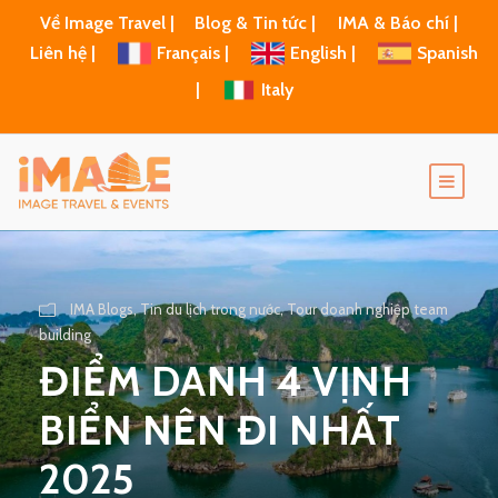
Về Image Travel |
Blog & Tin tức |
IMA & Báo chí |
Liên hệ |
Français |
English |
Spanish
|
Italy
IMA Blogs
,
Tin du lịch trong nước
,
Tour doanh nghiệp team
building
ĐIỂM DANH 4 VỊNH
BIỂN NÊN ĐI NHẤT
2025