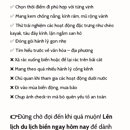
✅ Chọn thời điểm đi phù hợp với từng vịnh
✅ Mang kem chống nắng, kính râm, mũ rộng vành
✅ Thử trải nghiệm các hoạt động đặc trưng như chèo
kayak, tàu đáy kính, lặn ngắm san hô
✅ Đóng gói hành lý gọn nhẹ
✅ Tìm hiểu trước về văn hóa – địa phương
❌ Xả rác xuống biển hoặc để lại rác trên bãi cát
❌ Mang theo quá nhiều hành lý cồng kềnh
❌ Chủ quan khi tham gia các hoạt động dưới nước
❌ Đi vào mùa biển động, mưa bão
❌ Chụp ảnh check-in mà bỏ quên yếu tố an toàn
👉
Đừng chờ đợi đến khi quá muộn!
Lên
lịch du lịch biển ngay hôm nay
để dành