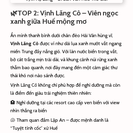
🌿TOP 2: Vịnh Lăng Cô – Viên ngọc
xanh giữa Huế mộng mơ
Ẩn mình thanh bình dưới chân đèo Hải Vân hùng vĩ,
Vịnh Lăng Cô
được ví như dải lụa xanh mướt vắt ngang
miền Trung đầy nắng gió. Với làn nước biển trong vắt,
bờ cát trắng mịn trải dài, và khung cảnh núi rừng xanh
thẫm bao quanh, nơi đây mang đến một cảm giác thư
thái khó nơi nào sánh được.
Vịnh Lăng Cô không chỉ phù hợp để nghỉ dưỡng mà còn
là điểm đến giàu trải nghiệm thiên nhiên:
🏨 Nghỉ dưỡng tại các resort cao cấp ven biển với view
nhìn thẳng ra biển
🐚 Tham quan đầm Lập An – được mệnh danh là
“Tuyệt tình cốc” xứ Huế