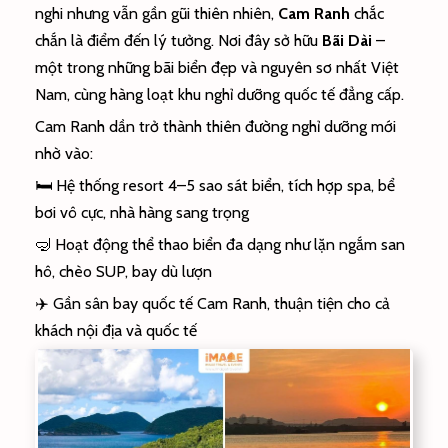
nghi nhưng vẫn gần gũi thiên nhiên,
Cam Ranh
chắc
chắn là điểm đến lý tưởng. Nơi đây sở hữu
Bãi Dài
–
một trong những bãi biển đẹp và nguyên sơ nhất Việt
Nam, cùng hàng loạt khu nghỉ dưỡng quốc tế đẳng cấp.
Cam Ranh dần trở thành thiên đường nghỉ dưỡng mới
nhờ vào:
🛏️ Hệ thống resort 4–5 sao sát biển, tích hợp spa, bể
bơi vô cực, nhà hàng sang trọng
🤿 Hoạt động thể thao biển đa dạng như lặn ngắm san
hô, chèo SUP, bay dù lượn
✈️ Gần sân bay quốc tế Cam Ranh, thuận tiện cho cả
khách nội địa và quốc tế