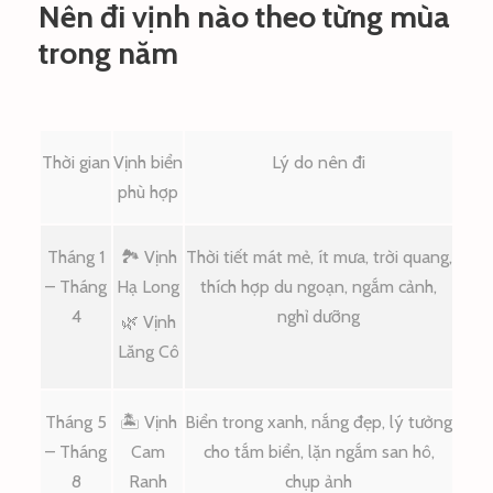
Nên đi vịnh nào theo từng mùa
trong năm
Thời gian
Vịnh biển
Lý do nên đi
phù hợp
Tháng 1
🏞️ Vịnh
Thời tiết mát mẻ, ít mưa, trời quang,
– Tháng
Hạ Long
thích hợp du ngoạn, ngắm cảnh,
4
nghỉ dưỡng
🌿 Vịnh
Lăng Cô
Tháng 5
🏝️ Vịnh
Biển trong xanh, nắng đẹp, lý tưởng
– Tháng
Cam
cho tắm biển, lặn ngắm san hô,
8
Ranh
chụp ảnh