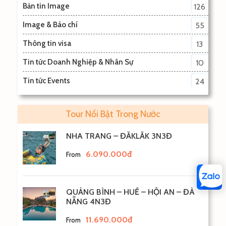
Bản tin Image
126
Image & Báo chí
55
Thông tin visa
13
Tin tức Doanh Nghiệp & Nhân Sự
10
Tin tức Events
24
Tour Nổi Bật Trong Nước
NHA TRANG – ĐẮKLẮK 3N3Đ
6.090.000đ
From
QUẢNG BÌNH – HUẾ – HỘI AN – ĐÀ
NẴNG 4N3Đ
11.690.000đ
From