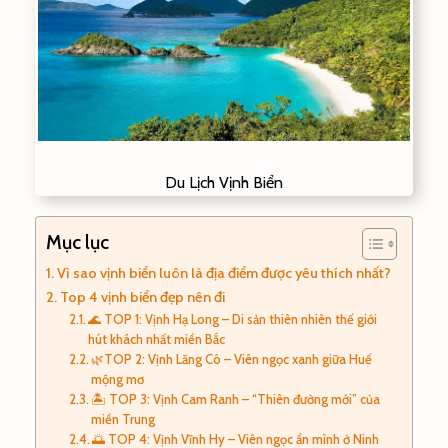
Du Lịch Vịnh Biển
Mục lục
Vì sao vịnh biển luôn là địa điểm được yêu thích nhất?
Top 4 vịnh biển đẹp nên đi
🌊 TOP 1: Vịnh Hạ Long – Di sản thiên nhiên thế giới
hút khách nhất miền Bắc
🌿TOP 2: Vịnh Lăng Cô – Viên ngọc xanh giữa Huế
mộng mơ
🏝️ TOP 3: Vịnh Cam Ranh – “Thiên đường mới” của
miền Trung
🌅 TOP 4: Vịnh Vĩnh Hy – Viên ngọc ẩn mình ở Ninh