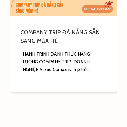
Chi phí tổ chức Company Trip Nha
Trang: Tự túc hay Book tour tiết
kiệm hơn?
Vì sao doanh nghiệp thường “đau đầu” khi
tính chi phí Company Trip? Company
Trip...