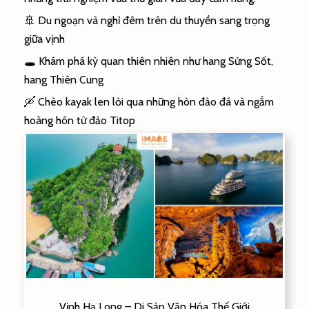
🚢 Du ngoạn và nghỉ đêm trên du thuyền sang trọng
giữa vịnh
🕳️ Khám phá kỳ quan thiên nhiên như hang Sửng Sốt,
hang Thiên Cung
🛶 Chèo kayak len lỏi qua những hòn đảo đá và ngắm
hoàng hôn từ đảo Titop
Vịnh Hạ Long – Di Sản Văn Hóa Thế Giới