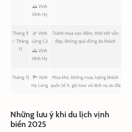
🌅 Vịnh
Vĩnh Hy
Tháng 9
🌿 Vịnh
Tránh mùa cao điểm, thời tiết vẫn
– Tháng
Lăng Cô
đẹp, không quá đông du khách
11
🌅 Vịnh
Vĩnh Hy
Tháng 12
🏞️ Vịnh
Mùa khô, không mưa, lượng khách
Hạ Long
quốc tế ít, giá tour và dịch vụ ưu đãi
Những lưu ý khi du lịch vịnh
biển 2025