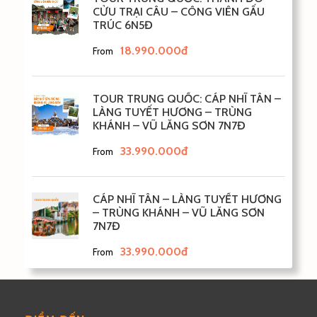
CỬU TRẠI CÂU – CÔNG VIÊN GẤU
TRÚC 6N5Đ
18.990.000đ
From
TOUR TRUNG QUỐC: CÁP NHĨ TÂN –
LÀNG TUYẾT HƯƠNG – TRÙNG
KHÁNH – VŨ LĂNG SƠN 7N7Đ
33.990.000đ
From
CÁP NHĨ TÂN – LÀNG TUYẾT HƯƠNG
– TRÙNG KHÁNH – VŨ LĂNG SƠN
7N7Đ
33.990.000đ
From