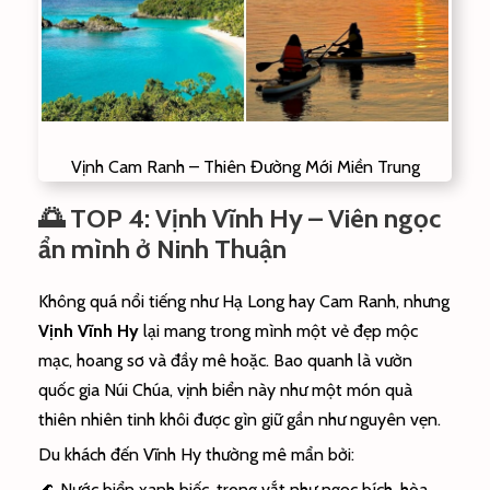
Vịnh Cam Ranh – Thiên Đường Mới Miền Trung
🌅 TOP 4: Vịnh Vĩnh Hy – Viên ngọc
ẩn mình ở Ninh Thuận
Không quá nổi tiếng như Hạ Long hay Cam Ranh, nhưng
Vịnh Vĩnh Hy
lại mang trong mình một vẻ đẹp mộc
mạc, hoang sơ và đầy mê hoặc. Bao quanh là vườn
quốc gia Núi Chúa, vịnh biển này như một món quà
thiên nhiên tinh khôi được gìn giữ gần như nguyên vẹn.
Du khách đến Vĩnh Hy thường mê mẩn bởi:
🌊 Nước biển xanh biếc, trong vắt như ngọc bích, hòa