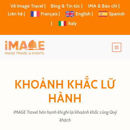
Về Image Travel |
Blog & Tin tức |
IMA & Báo chí |
Liên hệ |
Français |
English |
Spanish
|
Italy
KHOẢNH KHẮC LỮ
HÀNH
IMAGE Travel hân hạnh khi ghi lại khoảnh khắc cùng Quý
khách