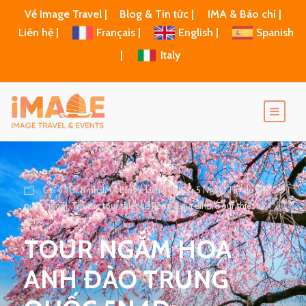
Về Image Travel |
Blog & Tin tức |
IMA & Báo chí |
Liên hệ |
Français |
English |
Spanish
|
Italy
Gợi ý lịch trình
,
IMA Blogs
,
Lịch Trình 3 -5 Ngày
,
Tin du lịch
nước ngoài
,
Tin tức tour thiết kế riêng & gia đình
,
Tour thiết kế
riêng
TOUR NGẮM HOA
ANH ĐÀO TRUNG