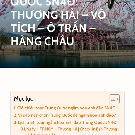
QUỐC 5N4Đ:
THƯỢNG HẢI – VÔ
TÍCH – Ô TRẤN –
HÀNG CHÂU
Mục lục
Giới thiệu tour Trung Quốc ngắm hoa anh đào 5N4Đ
Vì sao nên chọn Trung Quốc để ngắm hoa anh đào?
Lịch trình tour ngắm hoa anh đào Trung Quốc 5N4Đ
Ngày 1: TP.HCM – Thượng Hải | Check-in Bến Thượng