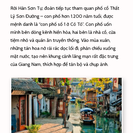
Rời Hàn Sơn Tự, đoàn tiếp tục tham quan phố cổ Thất
Lý Sơn Đường – con phố hơn 1.200 năm tuổi, được
mệnh danh là “con phố số 1 ở Cô Tô”. Con phố uốn
mình bên dòng kênh hiền hòa, hai bên là nhà cổ, cửa
tiệm nhỏ và quán ăn truyền thống. Vào mùa xuân,
những tán hoa nở rải rác dọc lối đi, phản chiếu xuống
mặt nước, tạo nên khung cảnh lãng mạn rất đặc trưng
của Giang Nam, thích hợp để tản bộ và chụp ảnh.