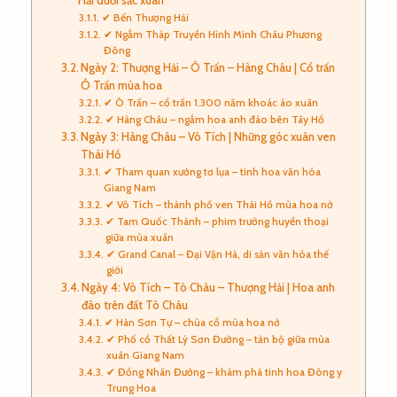
Hải dưới sắc xuân
✔ Bến Thượng Hải
✔ Ngắm Tháp Truyền Hình Minh Châu Phương
Đông
Ngày 2: Thượng Hải – Ô Trấn – Hàng Châu | Cổ trấn
Ô Trấn mùa hoa
✔ Ô Trấn – cổ trấn 1.300 năm khoác áo xuân
✔ Hàng Châu – ngắm hoa anh đào bên Tây Hồ
Ngày 3: Hàng Châu – Vô Tích | Những góc xuân ven
Thái Hồ
✔ Tham quan xưởng tơ lụa – tinh hoa văn hóa
Giang Nam
✔ Vô Tích – thành phố ven Thái Hồ mùa hoa nở
✔ Tam Quốc Thành – phim trường huyền thoại
giữa mùa xuân
✔ Grand Canal – Đại Vận Hà, di sản văn hóa thế
giới
Ngày 4: Vô Tích – Tô Châu – Thượng Hải | Hoa anh
đào trên đất Tô Châu
✔ Hàn Sơn Tự – chùa cổ mùa hoa nở
✔ Phố cổ Thất Lý Sơn Đường – tản bộ giữa mùa
xuân Giang Nam
✔ Đồng Nhân Đường – khám phá tinh hoa Đông y
Trung Hoa