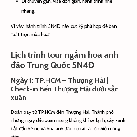
Di chuyển gần, visa đơn giản, hành trình nhẹ
nhàng.
Vì vậy, hành trình 5N4Đ này cực kỳ phù hợp để bạn
“bắt trọn mùa hoa”.
Lịch trình tour ngắm hoa anh
đào Trung Quốc 5N4Đ
Ngày 1: TP.HCM – Thượng Hải |
Check-in Bến Thượng Hải dưới sắc
xuân
Đoàn bay từ TP.HCM đến Thượng Hải. Thành phố
những ngày đầu xuân mang không khí se lạnh, cây xanh
bắt đầu hé nụ và hoa anh đào nở rải rác ở nhiều công
viên.