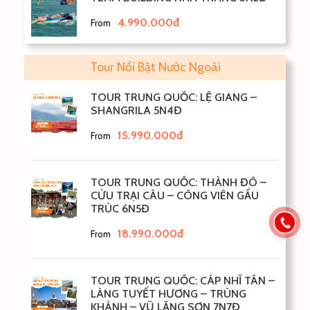
4.990.000đ
From
Tour Nổi Bật Nước Ngoài
TOUR TRUNG QUỐC: LỆ GIANG –
SHANGRILA 5N4Đ
15.990.000đ
From
TOUR TRUNG QUỐC: THÀNH ĐÔ –
CỬU TRẠI CÂU – CÔNG VIÊN GẤU
TRÚC 6N5Đ
18.990.000đ
From
TOUR TRUNG QUỐC: CÁP NHĨ TÂN –
LÀNG TUYẾT HƯƠNG – TRÙNG
KHÁNH – VŨ LĂNG SƠN 7N7Đ