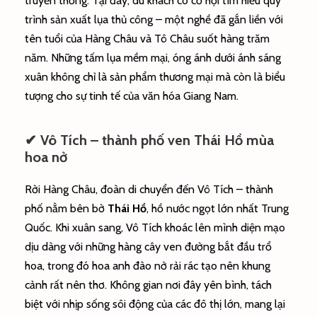
truyền thống. Tại đây, du khách có cơ hội tìm hiểu quy
trình sản xuất lụa thủ công – một nghề đã gắn liền với
tên tuổi của Hàng Châu và Tô Châu suốt hàng trăm
năm. Những tấm lụa mềm mại, óng ánh dưới ánh sáng
xuân không chỉ là sản phẩm thương mại mà còn là biểu
tượng cho sự tinh tế của văn hóa Giang Nam.
✔ Vô Tích – thành phố ven Thái Hồ mùa
hoa nở
Rời Hàng Châu, đoàn di chuyển đến Vô Tích – thành
phố nằm bên bờ
Thái Hồ
, hồ nước ngọt lớn nhất Trung
Quốc. Khi xuân sang, Vô Tích khoác lên mình diện mạo
dịu dàng với những hàng cây ven đường bắt đầu trổ
hoa, trong đó hoa anh đào nở rải rác tạo nên khung
cảnh rất nên thơ. Không gian nơi đây yên bình, tách
biệt với nhịp sống sôi động của các đô thị lớn, mang lại