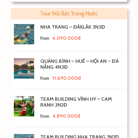
Tour Nổi Bật Trong Nước
NHA TRANG – ĐẮKLẮK 3N3Đ
6.090.000đ
From
QUẢNG BÌNH – HUẾ – HỘI AN – ĐÀ
NẴNG 4N3Đ
11.690.000đ
From
TEAM BUILDING VĨNH HY – CAM
RANH 3N2Đ
4.890.000đ
From
TEAM BUILDING NHA TRANG 3N2Đ