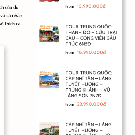
15.990.000đ
From
ch của du
o và cá nhân
ở thích cá
TOUR TRUNG QUỐC:
THÀNH ĐÔ – CỬU TRẠI
CÂU – CÔNG VIÊN GẤU
TRÚC 6N5Đ
18.990.000đ
From
TOUR TRUNG QUỐC:
CÁP NHĨ TÂN – LÀNG
TUYẾT HƯƠNG –
TRÙNG KHÁNH – VŨ
LĂNG SƠN 7N7Đ
33.990.000đ
From
CÁP NHĨ TÂN – LÀNG
TUYẾT HƯƠNG –