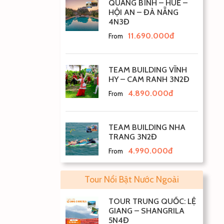
QUẢNG BÌNH – HUẾ –
HỘI AN – ĐÀ NẴNG
4N3Đ
11.690.000đ
From
TEAM BUILDING VĨNH
HY – CAM RANH 3N2Đ
4.890.000đ
From
TEAM BUILDING NHA
TRANG 3N2Đ
4.990.000đ
From
Tour Nổi Bật Nước Ngoài
TOUR TRUNG QUỐC: LỆ
GIANG – SHANGRILA
5N4Đ