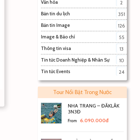
Văn hóa
2
Bản tin du lịch
351
Bản tin Image
126
Image & Báo chí
55
Thông tin visa
13
Tin tức Doanh Nghiệp & Nhân Sự
10
Tin tức Events
24
Tour Nổi Bật Trong Nước
NHA TRANG – ĐẮKLẮK
3N3Đ
6.090.000đ
From