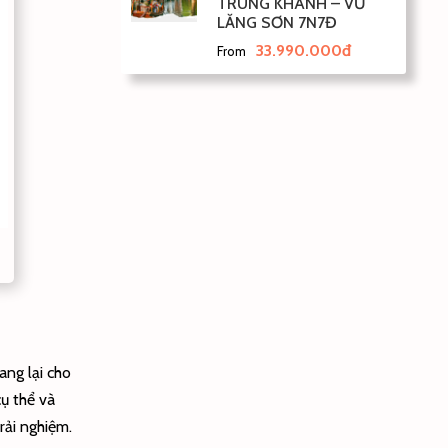
TRÙNG KHÁNH – VŨ
LĂNG SƠN 7N7Đ
33.990.000đ
From
ang lại cho
cụ thể và
rải nghiệm.