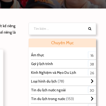
t kế riêng
ế riêng là
Chuyên Mục
Ẩm thực
16
Gợi ý lịch trình
38
Kinh Nghiệm và Mẹo Du Lịch
26
78
Loại hình du lịch
Tin du lịch nước ngoài
30
153
Tin du lịch trong nước