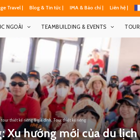
ge Travel |
Blog & Tin tức |
IMA & Báo chí |
Liên hệ |
ỚC NGOÀI
TEAMBUILDING & EVENTS
TOUR 
 tour thiết kế riêng & gia đình
,
Tour thiết kế riêng
g: Xu hướng mới của du lịch