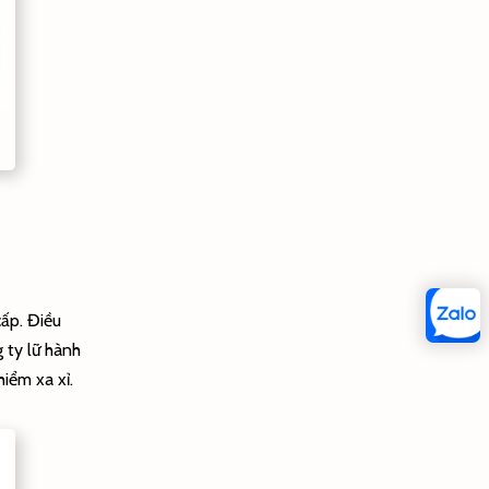
cấp. Điều
 ty lữ hành
iểm xa xỉ.