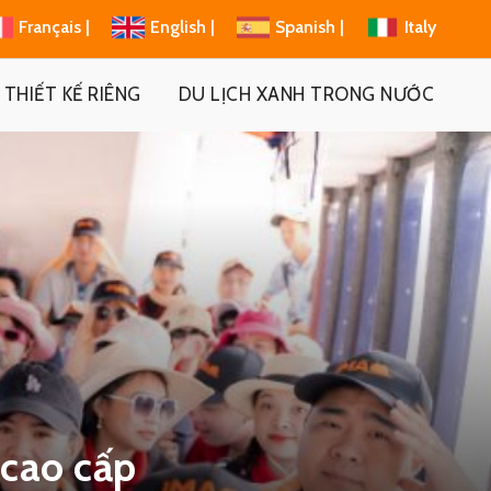
Français |
English |
Spanish |
Italy
THIẾT KẾ RIÊNG
DU LỊCH XANH TRONG NƯỚC
 cao cấp