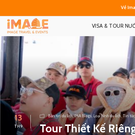
Về Ima
VISA & TOUR NƯ
13
Bản tin du lịch
,
IMA Blogs
,
Loại hình du lịch
,
Tin tức
Tour Thiết Kế Riên
TH9