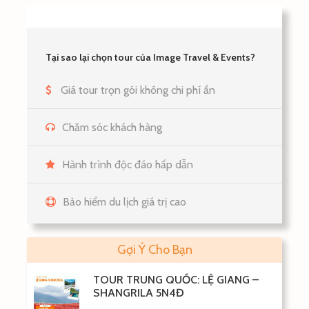
mảnh đất rộng 340m, dài 557m với các công trình đa
dạng như đài phun nước, thảm hoa, cây xanh … Đây là
một trong những niềm tự hào của người dân Seoul.
Tại sao lại chọn tour của Image Travel & Events?
Giá tour trọn gói không chi phí ẩn
Chăm sóc khách hàng
Hành trình độc đáo hấp dẫn
Bảo hiểm du lịch giá trị cao
Gợi Ý Cho Bạn
Chiều:
Sau khi ăn tối tại nhà hàng địa phương, Quý
khách về khách sạn nhận phòng và tự do nghỉ
TOUR TRUNG QUỐC: LỆ GIANG –
SHANGRILA 5N4Đ
ngơi.