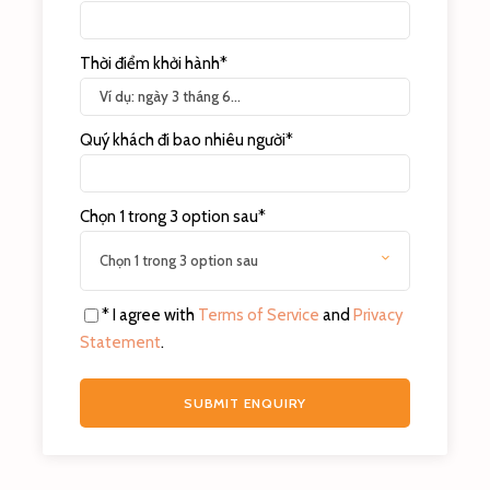
Thời điểm khởi hành
*
Quý khách đi bao nhiêu người
*
Chọn 1 trong 3 option sau
*
Trưa:
Ăn trưa tại SEOUL
* I agree with
Terms of Service
and
Privacy
Đoàn tiếp tục tham quan:
Statement
.
✓
Quảng trường Gwanghwamun
– chính
quyền Seoul quy hoạch nơi này thành điểm nhấn
chính cho thành phố, giống như đại lộ Champ-
Élysées ở Paris hay quảng trường Thiên An Môn ở
Bắc Kinh. Quảng trường Gwanghwamun tọa lạc trên