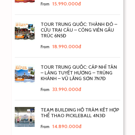
15.990.000đ
From
NGÀY 2
KHU VUI CHƠI EVERLAND ( Ăn Sáng, Trưa, Tối)
TOUR TRUNG QUỐC: THÀNH ĐÔ –
CỬU TRẠI CÂU – CÔNG VIÊN GẤU
NGÀY 3
CẢNH PHÚC CUNG - DRAWING SHOW ( Ăn Sáng,
TRÚC 6N5Đ
Trưa, Tối)
18.990.000đ
From
Sáng:
Quý khách khởi hành đi ăn sáng và bắt đầu
tham quan:
TOUR TRUNG QUỐC: CÁP NHĨ TÂN
– LÀNG TUYẾT HƯƠNG – TRÙNG
KHÁNH – VŨ LĂNG SƠN 7N7Đ
33.990.000đ
From
TEAM BUILDING HỒ TRÀM KẾT HỢP
THỂ THAO PICKLEBALL 4N3Đ
14.890.000đ
From