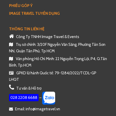
PHIẾU GÓP Ý
những món ăn nổi tiếng của Hàn Quốc.
IMAGE TRAVEL TUYỂN DỤNG
THÔNG TIN LIÊN HỆ
Công Ty TNHH Image Travel & Events
Trụ sở chính: 3/20F Nguyễn Văn Săng, Phường Tân Sơn
Nhì, Quận Tân Phú, Tp HCM
Văn phòng Hồ Chí Minh: 22 Nguyễn Trọng Lội, P4, Q.Tân
Bình, Tp.HCM
GPKD lữ hành Quốc tế: 79-1284/2022/TCDL-GP
LHQT
Xe tiếp tục đưa đoàn ra sân bay làm thủ tục đáp
Tư vấn & Hỗ trợ
chuyến
VJ861 2055 – 00:30 (+2).
Về đến sân bay
Tân Sơn Nhất
đoàn làm thủ tục nhập
028 2208 6688
–
cảnh Việt Nam và nhận lại hành lý cá nhân.
Email: info@imagetravel.vn
Trưởng đoàn chào tạm biệt Quý khách và hẹn gặp