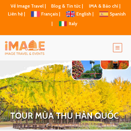
Về Image Travel |
Blog & Tin tức |
IMA & Báo chí |
Liên hệ |
Français |
English |
Spanish
|
Italy
TOUR MÙA THU HÀN QUỐC