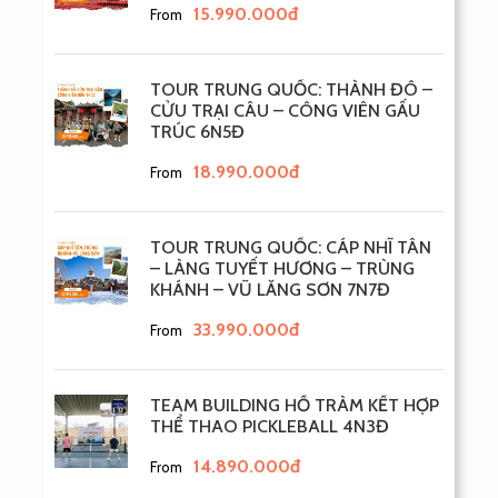
15.990.000đ
From
đảo
Coral
.
Đảo Coral:
quý khách tự túc tắm biển và tự do
tham gia các trò chơi trên biển như:
nhảy dù, lái
TOUR TRUNG QUỐC: THÀNH ĐÔ –
CỬU TRẠI CÂU – CÔNG VIÊN GẤU
mô tô nước, trượt ván…Đặc sắc nhất là chương
TRÚC 6N5Đ
trình lặn biển ngắm san hô
(chi phí tự túc).
18.990.000đ
From
TOUR TRUNG QUỐC: CÁP NHĨ TÂN
– LÀNG TUYẾT HƯƠNG – TRÙNG
KHÁNH – VŨ LĂNG SƠN 7N7Đ
33.990.000đ
From
TEAM BUILDING HỒ TRÀM KẾT HỢP
THỂ THAO PICKLEBALL 4N3Đ
14.890.000đ
From
Trưa
: Đoàn dùng bữa trưa tại nhà hàng, sau đó tiếp tục