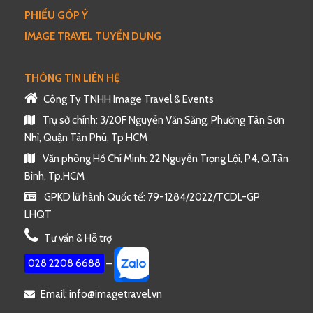
chuyển về Bangkok.
PHIẾU GÓP Ý
Công viên Nong Nooch
– Nong Nooch
IMAGE TRAVEL TUYỂN DỤNG
Dinosaur Valley Pattaya: khu vườn thực vật với
hàng chục nghìn loại hoa, cây cảnh nhiệt đới
THÔNG TIN LIÊN HỆ
trong khuôn viên rộng lớn của đất nước Thái Lan.
Công Ty TNHH Image Travel & Events
Trụ sở chính: 3/20F Nguyễn Văn Săng, Phường Tân Sơn
Nhì, Quận Tân Phú, Tp HCM
Văn phòng Hồ Chí Minh: 22 Nguyễn Trọng Lội, P4, Q.Tân
Bình, Tp.HCM
GPKD lữ hành Quốc tế: 79-1284/2022/TCDL-GP
LHQT
Tư vấn & Hỗ trợ
028 2208 6688
–
Email: info@imagetravel.vn
Quý khách có dịp xem show biểu diễn của các