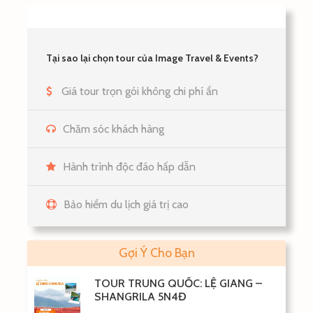
Tại sao lại chọn tour của Image Travel & Events?
Giá tour trọn gói không chi phí ẩn
Chăm sóc khách hàng
Hành trình độc đáo hấp dẫn
Sau đó, đoàn di chuyển về khách sạn nhận phòng.
Tối: Đoàn dùng bữa tối tại nhà hàng, tự do khám phá
Bảo hiểm du lịch giá trị cao
phố biển Pattaya
hoặc trải nghiệm
Massage Thái cổ
truyền
.
Gợi Ý Cho Bạn
NGÀY 2
PATTAYA - ĐẢO CORAL (ăn sáng, trưa, tối)
TOUR TRUNG QUỐC: LỆ GIANG –
SHANGRILA 5N4Đ
Sáng
: Đoàn dùng bữa sáng tại khách sạn, khởi hành đi