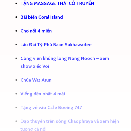
TẶNG MASSAGE THÁI CỔ TRUYỀN
Bãi biển Coral Island
Chợ nổi 4 miền
Lâu Đài Tỷ Phú Baan Sukhawadee
Công viên khủng long Nong Nooch – xem
show xiếc Voi
Chùa Wat Arun
Viếng đền phật 4 mặt
Tặng vé vào Cafe Boeing 747
Dạo thuyền trên sông Chaophraya và xem hiện
tượng cá nổi