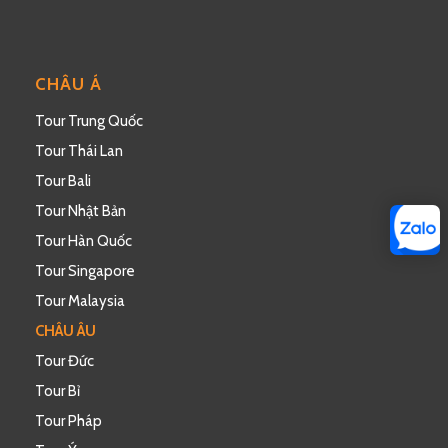
Quốc Tế với hơn 400 vũ công là người chuyển
giới từ Nam sang Nữ với những màn biểu diễn
trang phục công phu với đủ màu sắc, phong cách
CHÂU Á
từ các quốc gia trên thế giới.
Tour Trung Quốc
Tour Thái Lan
Tour Bali
Tour Nhật Bản
Tour Hàn Quốc
Tour Singapore
Tour Malaysia
CHÂU ÂU
Tour Đức
Tối
: Đoàn dùng bữa tối. Nhận phòng khách sạn nghỉ
Tour Bỉ
ngơi, tự do khám phá thành phố về đêm.
Tour Pháp