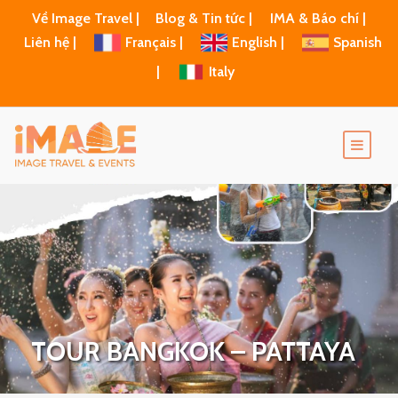
Về Image Travel |
Blog & Tin tức |
IMA & Báo chí |
Liên hệ |
Français |
English |
Spanish
|
Italy
TOUR BANGKOK – PATTAYA