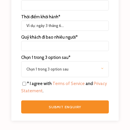
sản địa phương, kiến trúc nhà truyền thống…
Thời điểm khởi hành
*
Quý khách đi bao nhiêu người
*
Chọn 1 trong 3 option sau
*
Lâu đài tỉ phú Baan Sukhawadee
– Lâu đài
Hạnh phúc luôn nằm trong Top những điểm
* I agree with
Terms of Service
and
Privacy
tham quan lớn nhất tại thành phố
Pattaya
(Thái
Statement
.
Lan). Được xây dựng tráng lệ dựa theo lối kiến
trúc độc đáo của lâu đài Versailles và nằm ngay
sát với biển, tổng diện tích lên tới 29 hecta được
hoàn thành từ năm 2000.