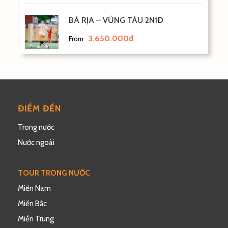
hành trình tham quan khám phá thành phố không ngủ
BÀ RỊA – VŨNG TÀU 2N1Đ
Pattaya
.
Khao Chee Chan
– Trân Bảo Phật Sơn-
3.650.000đ
From
tượng Phật Thích Ca Mâu Ni đang ngồi
thiền- được tạc trên một vách núi giữa trời.
Sự độc đáo của bức tượng Phật lớn này là
được khắc nổi bằng vàng ròng 24k, cao 130
m, rộng hơn 70m, được xây dựng vào năm
ĐIỂM ĐẾN
1996
Trong nước
Nước ngoài
TOUR TRONG NƯỚC
Miền Nam
Miền Bắc
Miền Trung