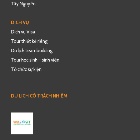
Tây Nguyên
Trung tâm đá quý World Gems Collection
DỊCH VỤ
– trưng bày đá quý phong thủy đạt tiêu
Dịch vụ Visa
chuẩn ISO 9001.
Tour thiết kế riêng
Du lịch teambuilding
Tour học sinh – sinh viên
Tổ chức sự kiện
DU LỊCH CÓ TRÁCH NHIỆM
Latex
Thưởng thức show diễn Colosseum
đẳng cấp