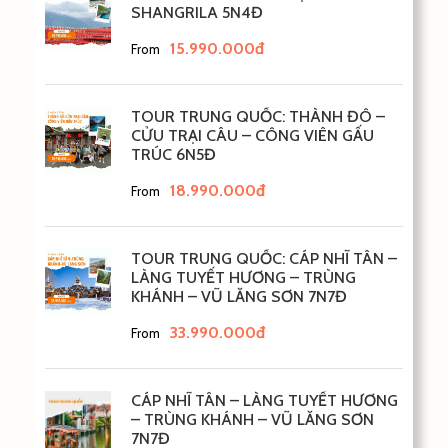
SHANGRILA 5N4Đ
15.990.000đ
From
TOUR TRUNG QUỐC: THÀNH ĐÔ –
CỬU TRẠI CÂU – CÔNG VIÊN GẤU
TRÚC 6N5Đ
18.990.000đ
From
TOUR TRUNG QUỐC: CÁP NHĨ TÂN –
LÀNG TUYẾT HƯƠNG – TRÙNG
KHÁNH – VŨ LĂNG SƠN 7N7Đ
33.990.000đ
From
CÁP NHĨ TÂN – LÀNG TUYẾT HƯƠNG
– TRÙNG KHÁNH – VŨ LĂNG SƠN
7N7Đ