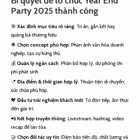
Bí quyết để tổ chức Year End
Party 2025 thành công
🎯
Xác định mục tiêu rõ ràng
: Tri ân, gắn kết hay
quảng bá thương hiệu.
🌟
Chọn concept phù hợp
: Phản ánh văn hóa doanh
nghiệp, tạo sự hứng thú.
💰
Quản lý ngân sách
: Phân bổ hợp lý, dự phòng chi
phí phát sinh.
📍
Địa điểm & thời gian hợp lý
: Thuận tiện di chuyển,
sức chứa phù hợp.
💖
Đầu tư trải nghiệm khách mời
: Từ đón tiếp, ẩm thực
đến giải trí.
📲
Kết hợp truyền thông
: Livestream, hashtag, video
recap để lan tỏa.
🤝
Chọn đối tác uy tín
: Đảm bảo tiến độ, chất lượng và