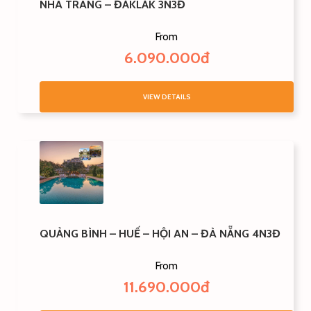
NHA TRANG – ĐẮKLẮK 3N3Đ
From
6.090.000đ
VIEW DETAILS
QUẢNG BÌNH – HUẾ – HỘI AN – ĐÀ NẴNG 4N3Đ
From
11.690.000đ