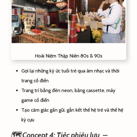
Hoài Niệm Thập Niên 80s & 90s
Gợi lại những ký ức tuổi trẻ qua âm nhạc và thời
trang cổ điển
Trang trí bằng đèn neon, băng cassette, máy
game cổ điển
Tạo cảm giác gần gũi, gắn kết thế hệ trẻ và thế hệ
kỳ cựu
🗺️ Concept 4: Tiệc phiêu lưu –