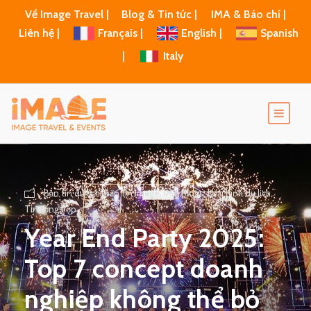
Về Image Travel |
Blog & Tin tức |
IMA & Báo chí |
Liên hệ |
Français |
English |
Spanish
|
Italy
Bản tin du lịch
,
Bản tin Image
,
IMA Blogs
,
Loại hình du lịch
,
Tin tổng hợp
Year End Party 2025:
Top 7 concept doanh
nghiệp không thể bỏ