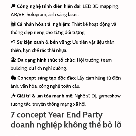
🎆 Công nghệ trình diễn hiện đại
: LED 3D mapping,
AR/VR, hologram, ánh sáng laser.
🙌 Cá nhân hóa trải nghiệm
: Thiết kế hoạt động và
thông điệp riêng cho từng đối tượng.
🌱 Sự kiện xanh & bền vững
: Ưu tiên vật liệu thân
thiện, hạn chế rác thải nhựa.
🏖️ Đa dạng hình thức tổ chức
: Hội trường, team
building, du lịch nghỉ dưỡng.
🎭 Concept sáng tạo độc đáo
: Lấy cảm hứng từ điện
ảnh, văn hóa, công nghệ toàn cầu.
🎶 Giải trí & lan tỏa mạnh mẽ
: Nghệ sĩ, DJ, gameshow
tương tác, truyền thông mạng xã hội.
7 concept Year End Party
doanh nghiệp không thể bỏ lỡ