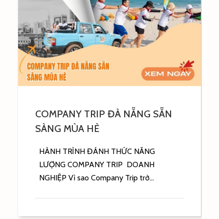
Chi phí tổ chức Company Trip Nha
Trang: Tự túc hay Book tour tiết
kiệm hơn?
Vì sao doanh nghiệp thường “đau đầu” khi
tính chi phí Company Trip? Company
Trip...