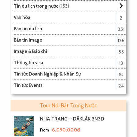
153
Tin du lịch trong nước
Văn hóa
2
Bản tin du lịch
351
Bản tin Image
126
Image & Báo chí
55
Thông tin visa
13
Tin tức Doanh Nghiệp & Nhân Sự
10
Tin tức Events
24
Tour Nổi Bật Trong Nước
NHA TRANG – ĐẮKLẮK 3N3Đ
6.090.000đ
From