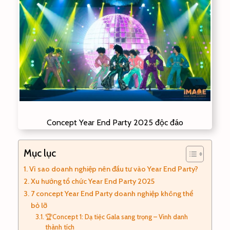
Concept Year End Party 2025 độc đáo
Mục lục
Vì sao doanh nghiệp nên đầu tư vào Year End Party?
Xu hướng tổ chức Year End Party 2025
7 concept Year End Party doanh nghiệp không thể
bỏ lỡ
🏆Concept 1: Dạ tiệc Gala sang trọng – Vinh danh
thành tích