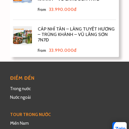
33.990.000đ
From
CÁP NHĨ TÂN – LÀNG TUYẾT HƯƠNG
– TRÙNG KHÁNH – VŨ LĂNG SƠN
7N7Đ
33.990.000đ
From
ĐIỂM ĐẾN
Trong nước
Nước ngoài
TOUR TRONG NƯỚC
Miền Nam