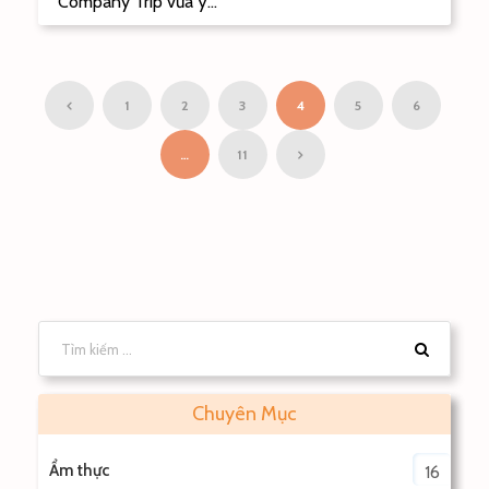
Company Trip vừa ý...
1
2
3
4
5
6
…
11
Chuyên Mục
Ẩm thực
16