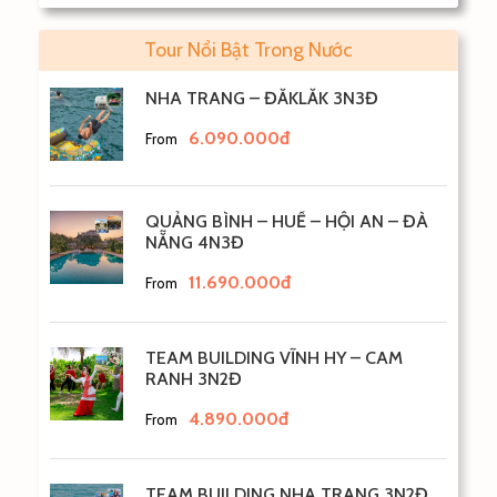
Tour Nổi Bật Trong Nước
NHA TRANG – ĐẮKLẮK 3N3Đ
6.090.000đ
From
QUẢNG BÌNH – HUẾ – HỘI AN – ĐÀ
NẴNG 4N3Đ
11.690.000đ
From
TEAM BUILDING VĨNH HY – CAM
RANH 3N2Đ
4.890.000đ
From
TEAM BUILDING NHA TRANG 3N2Đ