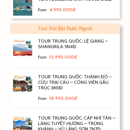
4.990.000đ
From
Tour Nổi Bật Nước Ngoài
TOUR TRUNG QUỐC: LỆ GIANG –
SHANGRILA 5N4Đ
15.990.000đ
From
TOUR TRUNG QUỐC: THÀNH ĐÔ –
CỬU TRẠI CÂU – CÔNG VIÊN GẤU
TRÚC 6N5Đ
18.990.000đ
From
TOUR TRUNG QUỐC: CÁP NHĨ TÂN –
LÀNG TUYẾT HƯƠNG – TRÙNG
KHÁNH – VŨ LĂNG SƠN 7N7Đ