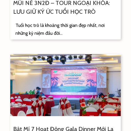
MŨI NÉ 3N2Đ – TOUR NGOẠI KHÓA:
LƯU GIỮ KÝ ỨC TUỔI HỌC TRÒ
Tuổi học trò là khoảng thời gian đẹp nhất, nơi
những kỷ niệm đầu đời...
Bật Mí 7 Hoạt Động Gala Dinner Mới Lạ