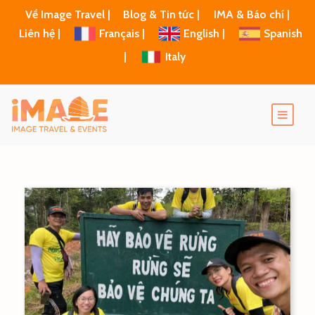
Về Image Travel |
Blog & Tin tức |
IMA & Báo chí |
Liên hệ |
Français |
English |
Spanish
|
Italy