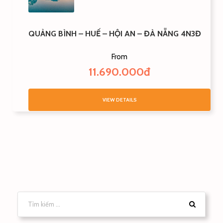
QUẢNG BÌNH – HUẾ – HỘI AN – ĐÀ NẴNG 4N3Đ
From
11.690.000đ
VIEW DETAILS