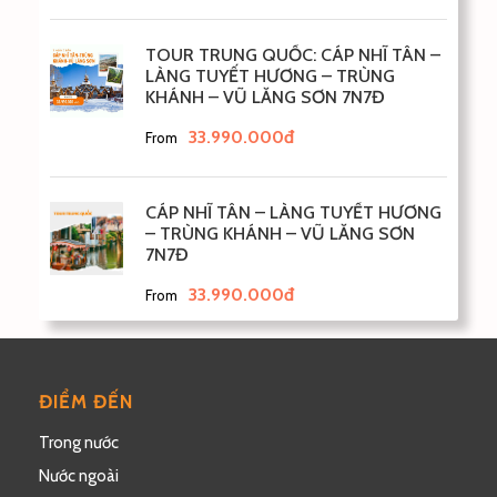
TOUR TRUNG QUỐC: CÁP NHĨ TÂN –
LÀNG TUYẾT HƯƠNG – TRÙNG
KHÁNH – VŨ LĂNG SƠN 7N7Đ
33.990.000đ
From
CÁP NHĨ TÂN – LÀNG TUYẾT HƯƠNG
– TRÙNG KHÁNH – VŨ LĂNG SƠN
7N7Đ
33.990.000đ
From
ĐIỂM ĐẾN
Trong nước
Nước ngoài