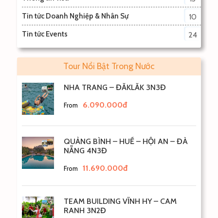
Tin tức Doanh Nghiệp & Nhân Sự
10
Tin tức Events
24
Tour Nổi Bật Trong Nước
NHA TRANG – ĐẮKLẮK 3N3Đ
6.090.000đ
From
QUẢNG BÌNH – HUẾ – HỘI AN – ĐÀ
NẴNG 4N3Đ
11.690.000đ
From
TEAM BUILDING VĨNH HY – CAM
RANH 3N2Đ