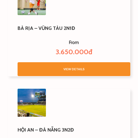
BÀ RỊA – VŨNG TÀU 2N1Đ
From
3.650.000đ
VIEW DETAILS
HỘI AN – ĐÀ NẴNG 3N2Đ