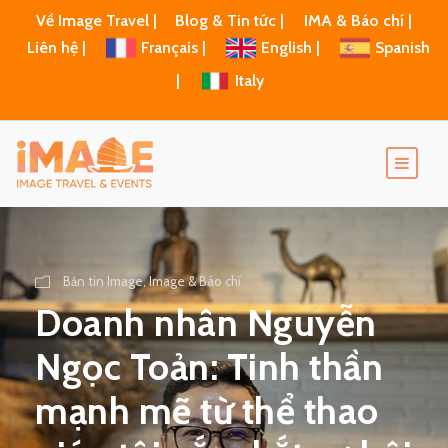
Về Image Travel |
Blog & Tin tức |
IMA & Báo chí |
Liên hệ |
Français |
English |
Spanish
|
Italy
Bản tin Image
,
Image & Báo chí
Doanh nhân Nguyễn
Ngọc Toản: Tinh thần
mạnh mẽ từ thể thao