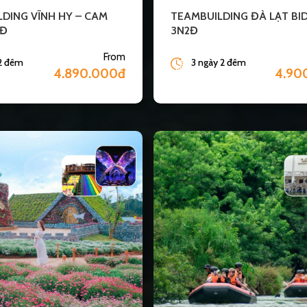
LDING VĨNH HY – CAM
TEAMBUILDING ĐÀ LẠT BI
2Đ
3N2Đ
From
 2 đêm
3 ngày 2 đêm
4.890.000đ
4.90