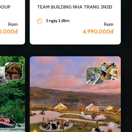
DOUP
TEAM BUILDING NHA TRANG 3N2Đ
3 ngày 2 đêm
From
From
0.000đ
4.990.000đ