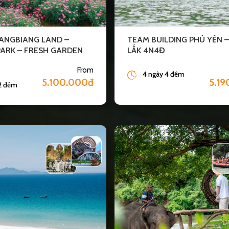
LANGBIANG LAND –
TEAM BUILDING PHÚ YÊN 
PARK – FRESH GARDEN
LẮK 4N4Đ
From
4 ngày 4 đêm
5.100.000đ
5.1
 2 đêm