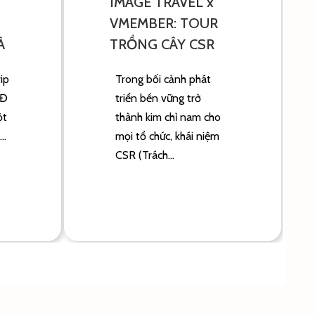
IMAGE TRAVEL x
VMEMBER: TOUR
À
TRỒNG CÂY CSR
ĐÚNG NGHĨA
ip
Trong bối cảnh phát
3Đ
triển bền vững trở
ột
thành kim chỉ nam cho
..
mọi tổ chức, khái niệm
CSR (Trách...