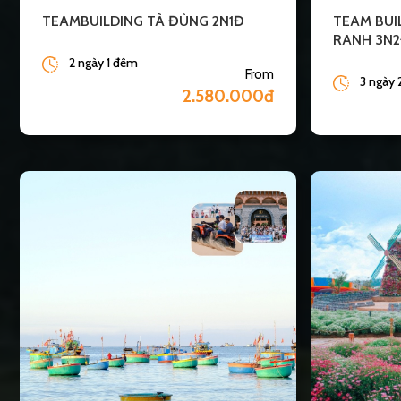
TEAMBUILDING TÀ ĐÙNG 2N1Đ
TEAM BUI
RANH 3N
2 ngày 1 đêm
From
3 ngày
2.580.000đ