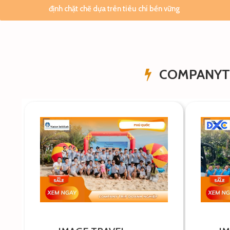
định chặt chẽ dựa trên tiêu chí bền vững
COMPANYTR