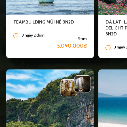
TEAMBUILDING MŨI NÉ 3N2Đ
ĐÀ LẠT- 
DELIGHT 
3N2Đ
3 ngày 2 đêm
From
5.090.000đ
3 ngày