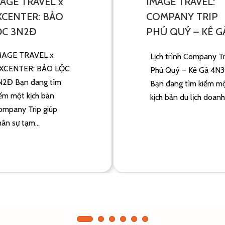
AGE TRAVEL x
IMAGE TRAVEL:
XCENTER: BẢO
COMPANY TRIP
ỘC 3N2Đ
PHÚ QUÝ – KÊ G
“ĐẠP GIÓ RẼ
MAGE TRAVEL x
Lịch trình Company Tr
SÓNG”
XCENTER: BẢO LỘC
Phú Quý – Kê Gà 4N
N2Đ Bạn đang tìm
Bạn đang tìm kiếm m
iếm một kịch bản
kịch bản du lịch doanh.
ompany Trip giúp
ân sự tạm...