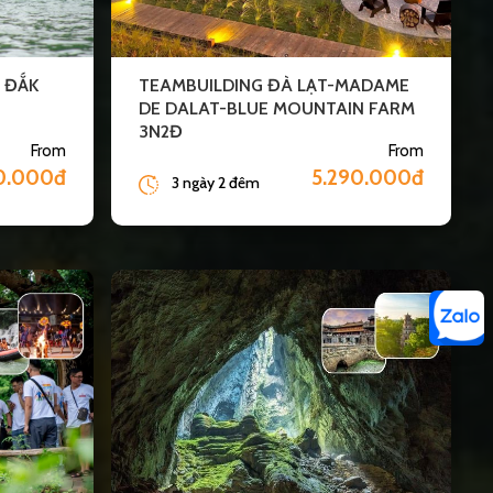
– ĐẮK
TEAMBUILDING ĐÀ LẠT-MADAME
DE DALAT-BLUE MOUNTAIN FARM
3N2Đ
From
From
90.000đ
5.290.000đ
3 ngày 2 đêm