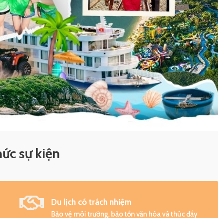
hức sự kiện
Du lịch có trách nhiệm
Bảo vệ môi trường, bảo tồn văn hóa và thúc đẩy