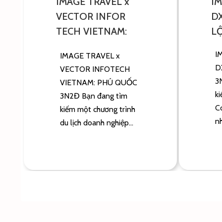
IMAGE TRAVEL x
IM
VECTOR INFOR
D
TECH VIETNAM:
L
PHÚ QUỐC 3N2Đ
I
IMAGE TRAVEL x
D
VECTOR INFOTECH
3
VIETNAM: PHÚ QUỐC
k
3N2Đ Bạn đang tìm
C
kiếm một chương trình
nh
du lịch doanh nghiệp...
1
2
3
4
5
6