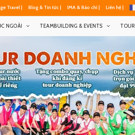
ge Travel |
Blog & Tin tức |
IMA & Báo chí |
Liên hệ |
ỚC NGOÀI
TEAMBUILDING & EVENTS
TOUR 