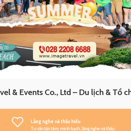
el & Events Co., Ltd – Du lịch & Tổ c
Lắng nghe và thấu hiểu
Tư vấn tận tâm, minh bạch, lắng nghe và thấu