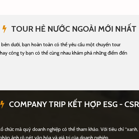
TOUR HÈ NƯỚC NGOÀI MỚI NHẤT
ý bên dưới, bạn hoàn toàn có thể yêu cầu một chuyến tour
óm hay công ty bạn có thể cùng nhau khám phá những điểm đến
COMPANY TRIP KẾT HỢP ESG - CSR
tổ chức mà quý doanh nghiệp có thể tham khảo. Với tiêu chí “xanh, 
phản ánh rõ nét văn hóa và giá trị của doanh nghiệp.